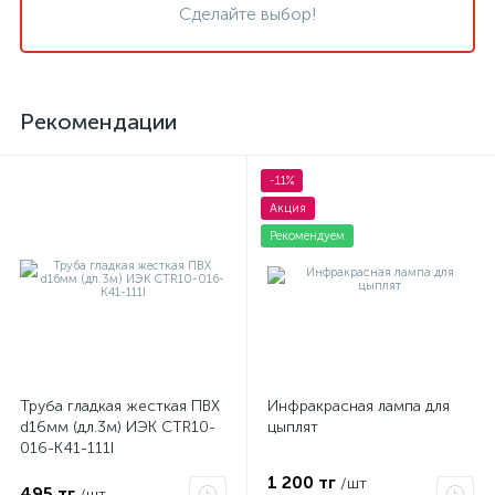
Сделайте выбор!
Рекомендации
-11%
Акция
Рекомендуем
Труба гладкая жесткая ПВХ
Инфракрасная лампа для
d16мм (дл.3м) ИЭК CTR10-
цыплят
016-K41-111I
1 200 тг
/шт
495 тг
/шт