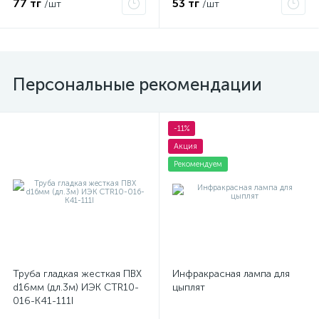
77 тг
53 тг
/шт
/шт
Персональные рекомендации
-11%
Акция
Рекомендуем
Труба гладкая жесткая ПВХ
Инфракрасная лампа для
d16мм (дл.3м) ИЭК CTR10-
цыплят
016-K41-111I