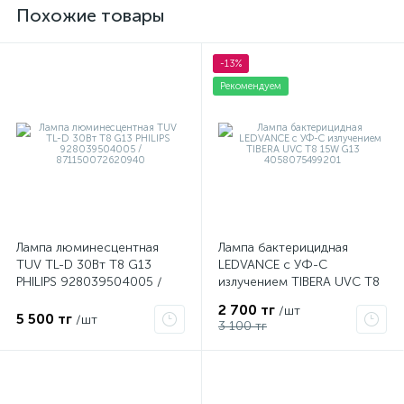
Похожие товары
-13%
Рекомендуем
е
Лампа люминесцентная
Лампа бактерицидная
TUV TL-D 30Вт T8 G13
LEDVANCE с УФ-С
PHILIPS 928039504005 /
излучением TIBERA UVC T8
ые
871150072620940
15W G13 4058075499201
2 700 тг
/шт
5 500 тг
/шт
3 100 тг
ие