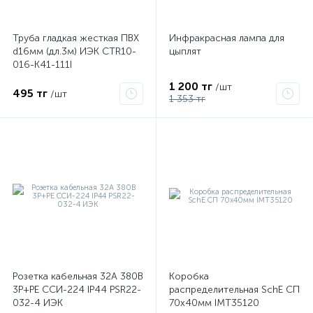
Труба гладкая жесткая ПВХ
Инфракрасная лампа для
d16мм (дл.3м) ИЭК CTR10-
цыплят
016-K41-111I
1 200 тг
/шт
495 тг
/шт
1 353 тг
Розетка кабельная 32А 380В
Коробка
3P+PЕ ССИ-224 IP44 PSR22-
распределительная SchE СП
032-4 ИЭК
70х40мм IMT35120