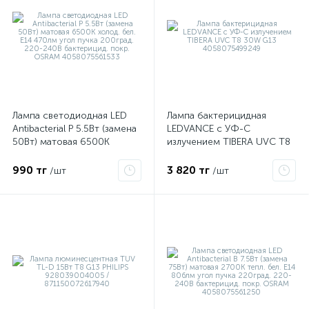
ые
Лампа светодиодная LED
Лампа бактерицидная
Antibacterial P 5.5Вт (замена
LEDVANCE с УФ-С
50Вт) матовая 6500К
излучением TIBERA UVC T8
холод. бел. E14 470лм угол
30W G13 4058075499249
пучка 200град. 220-240В
990 тг
3 820 тг
/шт
/шт
бактерицид. покр. OSRAM
4058075561533