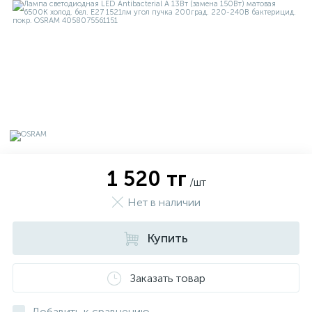
1 520 тг
/шт
Нет в наличии
х
Купить
Заказать товар
Добавить к сравнению