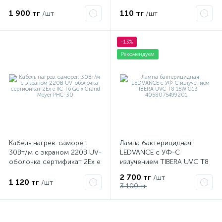
1 900 тг
110 тг
/шт
/шт
-13%
Рекомендуем
Кабель нагрев. саморег.
Лампа бактерицидная
30Вт/м с экраном 220В UV-
LEDVANCE с УФ-С
оболочка сертификат 2Ex e
излучением TIBERA UVC T8
IIC T6 Gc x Grand Meyer
15W G13 4058075499201
2 700 тг
/шт
PHC-30
1 120 тг
/шт
3 100 тг