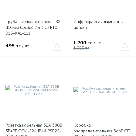
Труба гладкая жесткая ПВХ
Инфракрасная лампа для
d16мм (дл.3м) ИЭК CTR10-
цыплят
016-K41-111I
1 200 тг
/шт
495 тг
/шт
1 353 тг
Розетка кабельная 32А 380В
Коробка
3P+PЕ ССИ-224 IP44 PSR22-
распределительная SchE СП