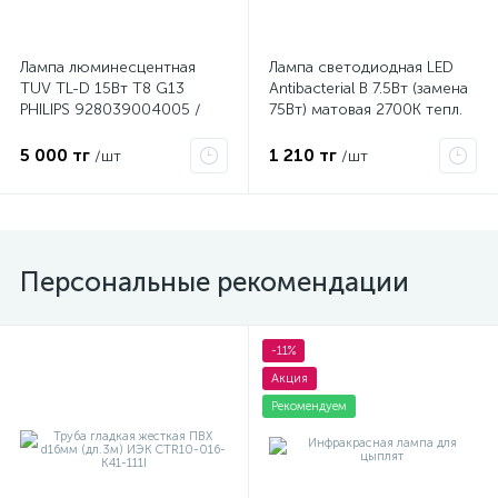
Лампа люминесцентная
Лампа светодиодная LED
TUV TL-D 15Вт T8 G13
Antibacterial B 7.5Вт (замена
PHILIPS 928039004005 /
75Вт) матовая 2700К тепл.
871150072617940
бел. E14 806лм угол пучка
220град. 220-240В
5 000 тг
1 210 тг
/шт
/шт
бактерицид. покр. OSRAM
4058075561250
Персональные рекомендации
-11%
Акция
Рекомендуем