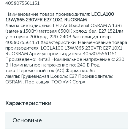
4058075561151
Наименование товара производителя:
LCCLA100
13W/865 230VFR E27 10X1 RUOSRAM
Лампа светодиодная LED Antibacterial OSRAM A 13Вт
(замена 150Вт) матовая 6500К холод. бел. E27 1521лм
угол пучка 200град. 220-240В бактерицид. покр.
я
4058075561151 Характеристики: Наименование товара
производителя: LCCLA100 13W/865 230VFR E27 10X1
RUOSRAM Артикул производителя: 4058075561151
Произведено: Китай Номинальное напряжение с: 220
В Номинальное напряжение по: 240 В Род
тока: Переменный ток (AC) Форма колбы
лампы: Грушевидная Цоколь: E27 Производитель:
OSRAM . Поставщик: ТОО «VK Corp»
Характеристики
Основные