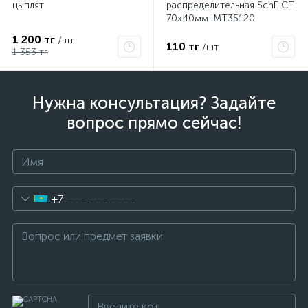
цыплят
распределительная SchE СП
70х40мм IMT35120
1 200 тг
/шт
110 тг
/шт
1 353 тг
Нужна консультация? Задайте
вопрос прямо сейчас!
+7