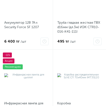
Аккумулятор 12В 7А.ч
Труба гладкая жесткая ПВХ
Security Force SF 1207
d16мм (дл.3м) ИЭК CTR10-
016-K41-111I
6 400 тг
495 тг
/шт
/шт
-11%
Акция
Рекомендуем
Инфракрасная лампа для
Коробка