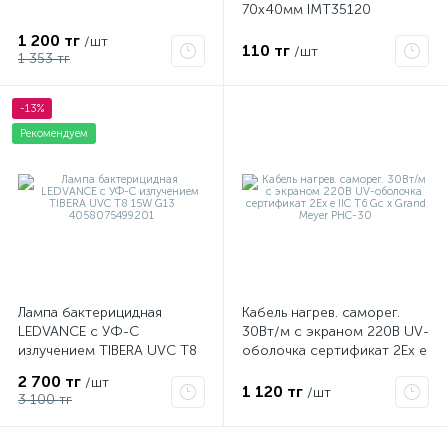
70х40мм IMT35120
1 200 тг
/шт
110 тг
/шт
1 353 тг
-13%
Рекомендуем
Лампа бактерицидная
Кабель нагрев. саморег.
LEDVANCE с УФ-С
30Вт/м с экраном 220В UV-
излучением TIBERA UVC T8
оболочка сертификат 2Ex e
15W G13 4058075499201
IIC T6 Gc x Grand Meyer
2 700 тг
/шт
PHC-30
1 120 тг
/шт
3 100 тг