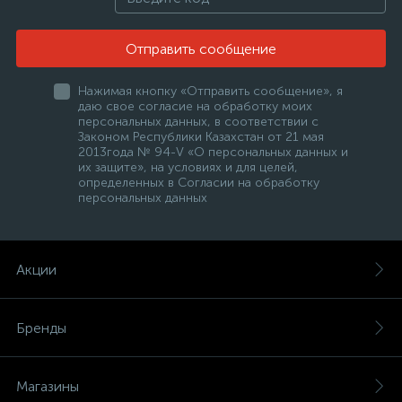
Отправить сообщение
Нажимая кнопку «Отправить сообщение», я
даю свое согласие на обработку моих
персональных данных, в соответствии с
Законом Республики Казахстан от 21 мая
2013года № 94-V «О персональных данных и
их защите», на условиях и для целей,
определенных в Согласии на обработку
персональных данных
Акции
Бренды
Магазины