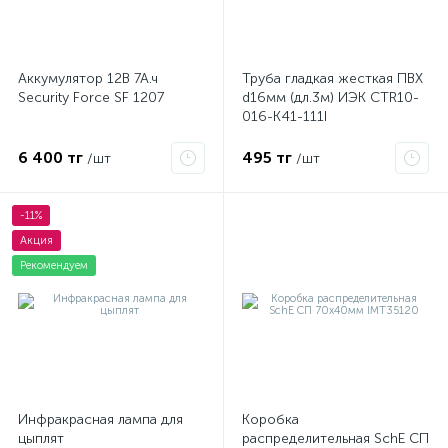
Аккумулятор 12В 7А.ч
Труба гладкая жесткая ПВХ
Security Force SF 1207
d16мм (дл.3м) ИЭК CTR10-
016-K41-111I
6 400 тг
495 тг
/шт
/шт
-11%
Акция
Рекомендуем
Инфракрасная лампа для
Коробка
цыплят
распределительная SchE СП