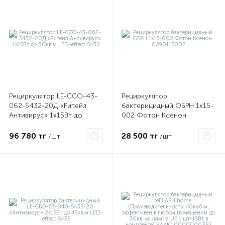
ые
Рециркулятор LE-ССО-43-
Рециркулятор
062-5432-20Д «Ритейл
бактерицидный ОБРН 1х15-
Антивирус» 1х15Вт до
002 Фотон Ксенон
30кв.м LED-effect 5432
0290115002
96 780 тг
28 500 тг
/шт
/шт