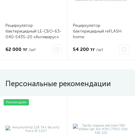
Рециркулятор
Рециркулятор
бактерицидный LE-СБО-63-
бактерицидный reFLASH
040-5435-20 «Антивирус»
home
2х15Вт до 45кв.м LED-effect
(Производительность:
5435
40куб.м; эффективен в
62 000 тг
54 200 тг
/шт
/шт
любом помещении до
30кв. м; лампа UF 1 шт-15Вт
в комплекте) VAKIO
0000000353
Персональные рекомендации
Рекомендуем