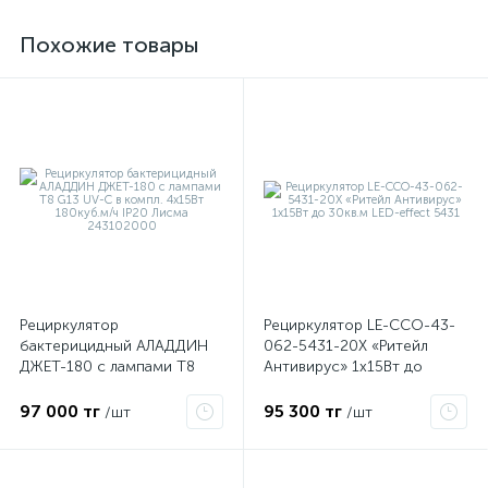
Похожие товары
е
Рециркулятор
Рециркулятор LE-ССО-43-
бактерицидный АЛАДДИН
062-5431-20Х «Ритейл
ые
ДЖЕТ-180 с лампами T8
Антивирус» 1х15Вт до
G13 UV-C в компл. 4х15Вт
30кв.м LED-effect 5431
180куб.м/ч IP20 Лисма
97 000 тг
95 300 тг
/шт
/шт
243102000
ие