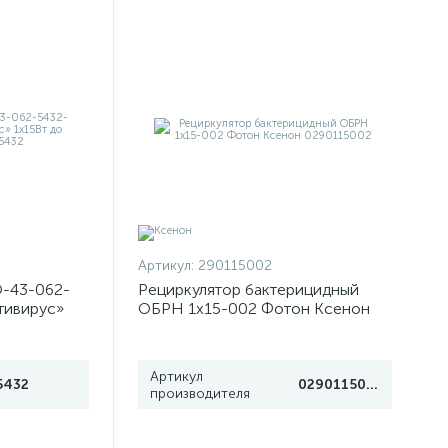
Артикул:
290115002
О-43-062-
Рециркулятор бактерицидный
тивирус»
ОБРН 1х15-002 Фотон Ксенон
-effect 5432
0290115002
Артикул
5432
0290115002
производителя