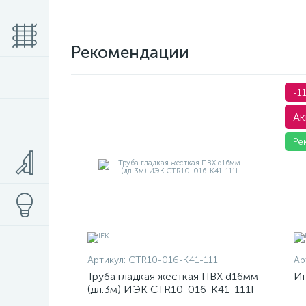
Рекомендации
-1
Ак
Ре
Артикул:
CTR10-016-K41-111I
Ар
Труба гладкая жесткая ПВХ d16мм
Ин
(дл.3м) ИЭК CTR10-016-K41-111I