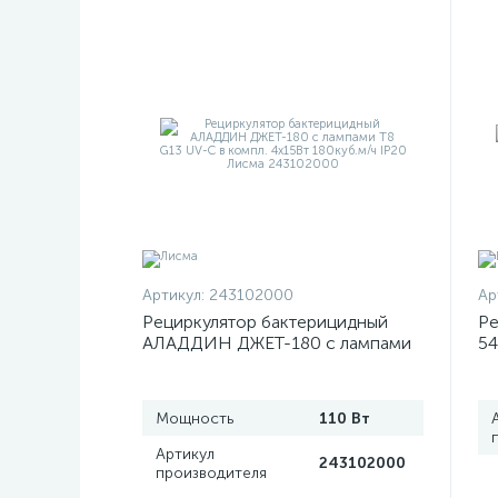
Артикул:
243102000
Ар
Рециркулятор бактерицидный
Ре
АЛАДДИН ДЖЕТ-180 с лампами
54
T8 G13 UV-C в компл. 4х15Вт
1х
180куб.м/ч IP20 Лисма
243102000
Мощность
110 Вт
Артикул
243102000
производителя