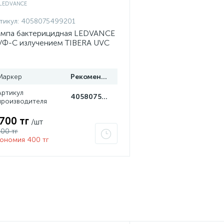
тикул:
4058075499201
мпа бактерицидная LEDVANCE
УФ-С излучением TIBERA UVC
 15W G13 4058075499201
Маркер
Рекомендуем
Артикул
4058075499201
производителя
 700 тг
/шт
100 тг
ономия 400 тг