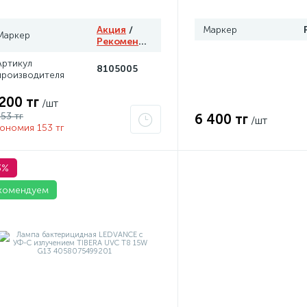
Акция
/
Маркер
Маркер
Рекомендуем
Артикул
8105005
производителя
 200 тг
/шт
353 тг
6 400 тг
/шт
ономия 153 тг
3%
комендуем