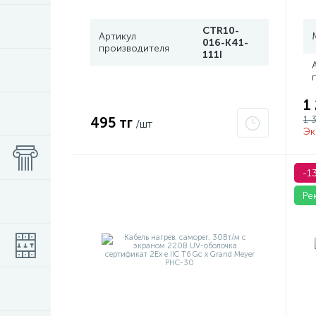
CTR10-
Артикул
016-K41-
производителя
111I
1
1 
495 тг
/шт
Эк
-1
Ре