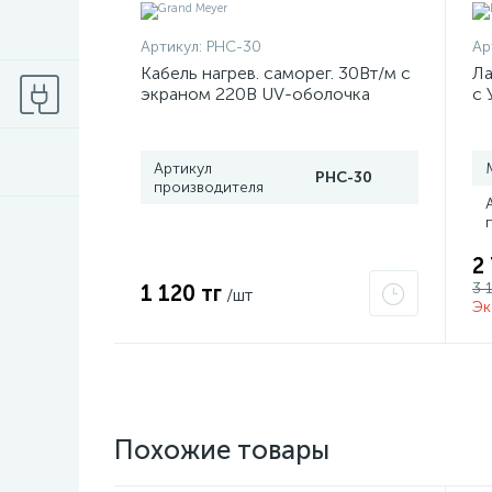
Артикул:
PHC-30
Ар
Кабель нагрев. саморег. 30Вт/м с
Ла
экраном 220В UV-оболочка
с 
сертификат 2Ex e IIC T6 Gc x
T8
Grand Meyer PHC-30
Артикул
PHC-30
производителя
2
3 
1 120 тг
/шт
Эк
Похожие товары