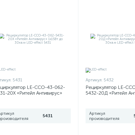
тикул:
5431
Артикул:
5432
циркулятор LE-ССО-43-062-
Рециркулятор LE-СС
31-20Х «Ритейл Антивирус»
5432-20Д «Ритейл Ан
15Вт до 30кв.м LED-effect 5431
1х15Вт до 30кв.м LED
Артикул
Артикул
5431
производителя
производителя