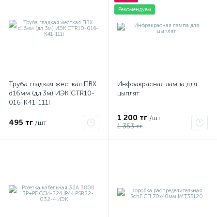
Рекомендуем
Труба гладкая жесткая ПВХ
Инфракрасная лампа для
d16мм (дл.3м) ИЭК CTR10-
цыплят
016-K41-111I
1 200 тг
/шт
495 тг
/шт
1 353 тг