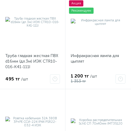
Акция
Рекомендуем
Труба гладкая жесткая ПВХ
Инфракрасная лампа для
d16мм (дл.3м) ИЭК CTR10-
цыплят
016-K41-111I
1 200 тг
/шт
495 тг
/шт
1 353 тг