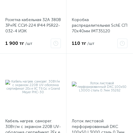
Розетка кабельная 32А 380В
Коробка
3P+PЕ ССИ-224 IP44 PSR22-
распределительная SchE СП
032-4 ИЭК
70х40мм IMT35120
1 900 тг
110 тг
/шт
/шт
Кабель нагрев. саморег.
Лоток листовой
30Вт/м с экраном 220В UV-
перфорированный DKC
оболочка сертификат 2Ex e
100х50 L3000 сталь 0.7мм