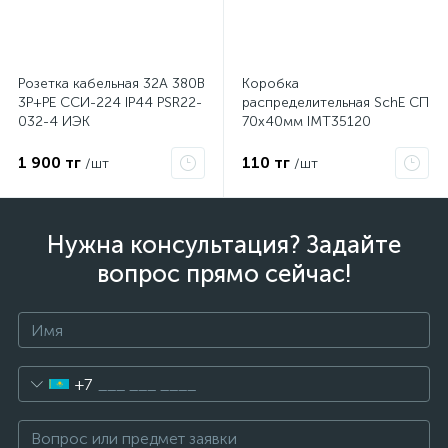
Розетка кабельная 32А 380В
Коробка
3P+PЕ ССИ-224 IP44 PSR22-
распределительная SchE СП
032-4 ИЭК
70х40мм IMT35120
1 900 тг
110 тг
/шт
/шт
Нужна консультация? Задайте
вопрос прямо сейчас!
+7