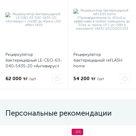
Рециркулятор
Рециркулятор
бактерицидный LE-СБО-63-
бактерицидный reFLASH
040-5435-20 «Антивирус»
home
2х15Вт до 45кв.м LED-effect
(Производительность:
5435
40куб.м; эффективен в
62 000 тг
54 200 тг
/шт
/шт
любом помещении до
30кв. м; лампа UF 1 шт-15Вт
в комплекте) VAKIO
0000000353
Персональные рекомендации
-11%