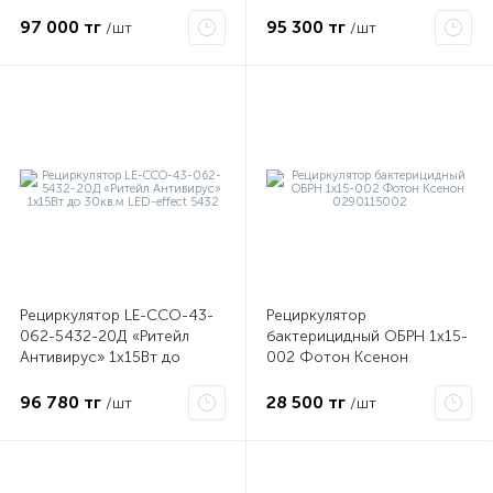
G13 UV-C в компл. 4х15Вт
30кв.м LED-effect 5431
180куб.м/ч IP20 Лисма
97 000 тг
95 300 тг
/шт
/шт
243102000
ые
Рециркулятор LE-ССО-43-
Рециркулятор
062-5432-20Д «Ритейл
бактерицидный ОБРН 1х15-
Антивирус» 1х15Вт до
002 Фотон Ксенон
30кв.м LED-effect 5432
0290115002
96 780 тг
28 500 тг
/шт
/шт