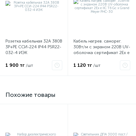
Розетка кабельная 32А 380В
Кабель нагрев. саморег.
3P+PЕ ССИ-224 IP44 PSR22-
30Вт/м с экраном 220В UV-
032-4 ИЭК
оболочка сертификат 2Ex e
IIC T6 Gc x Grand Meyer
PHC-30
1 900 тг
1 120 тг
/шт
/шт
Похожие товары