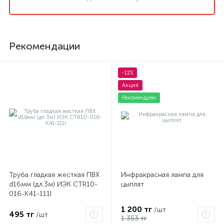
Рекомендации
-11%
Акция
Рекомендуем
Труба гладкая жесткая ПВХ
Инфракрасная лампа для
d16мм (дл.3м) ИЭК CTR10-
цыплят
016-K41-111I
1 200 тг
/шт
495 тг
/шт
1 353 тг