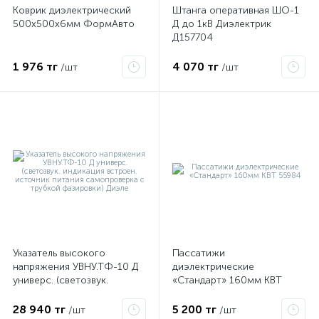
Коврик диэлектрический
Штанга оперативная ШО-1
500х500х6мм ФормАвто
Д до 1кВ Диэлектрик
Д157704
ые
1 976 тг
4 070 тг
/шт
/шт
Указатель высокого
Пассатижи
напряжения УВНУ.ТФ-10 Д
диэлектрические
универс. (светозвук.
«Стандарт» 160мм КВТ
индикация встроен.
55984
источник питания
28 940 тг
5 200 тг
/шт
/шт