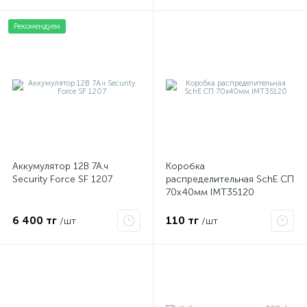
Рекомендуем
Аккумулятор 12В 7А.ч
Коробка
Security Force SF 1207
распределительная SchE СП
70х40мм IMT35120
6 400 тг
110 тг
/шт
/шт