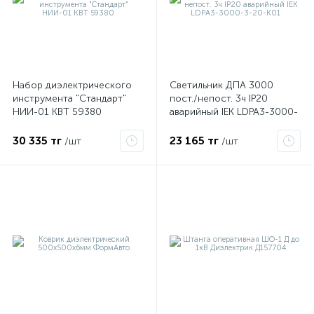
Набор диэлектрического
Светильник ДПА 3000
инструмента "Стандарт"
пост./непост. 3ч IP20
НИИ-01 КВТ 59380
аварийный IEK LDPA3-3000-
3-20-K01
30 335 тг
23 165 тг
/шт
/шт
е
ые
ие