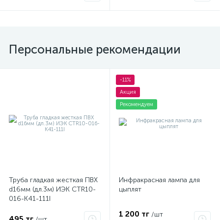
самопроверка с трубкой
фазировки) Диэле
Персональные рекомендации
-11%
Акция
Рекомендуем
Труба гладкая жесткая ПВХ
Инфракрасная лампа для
d16мм (дл.3м) ИЭК CTR10-
цыплят
016-K41-111I
1 200 тг
/шт
495 тг
/шт