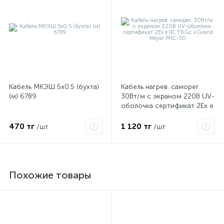
Кабель МКЭШ 5х0.5 (бухта)
Кабель нагрев. саморег.
(м) 6789
30Вт/м с экраном 220В UV-
оболочка сертификат 2Ex e
IIC T6 Gc x Grand Meyer
PHC-30
470 тг
1 120 тг
/шт
/шт
Похожие товары