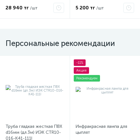
индикация встроен.
55984
источник питания
28 940 тг
5 200 тг
/шт
/шт
самопроверка с трубкой
фазировки) Диэле
Персональные рекомендации
-11%
Акция
Рекомендуем
Труба гладкая жесткая ПВХ
Инфракрасная лампа для
d16мм (дл.3м) ИЭК CTR10-
цыплят
016-K41-111I