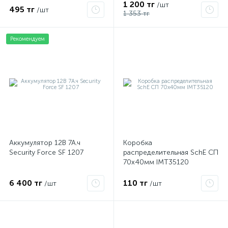
1 200 тг
/шт
495 тг
/шт
1 353 тг
Рекомендуем
Аккумулятор 12В 7А.ч
Коробка
Security Force SF 1207
распределительная SchE СП
70х40мм IMT35120
6 400 тг
110 тг
/шт
/шт