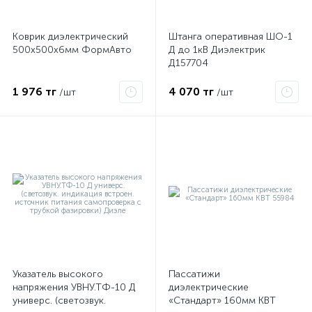
Коврик диэлектрический
Штанга оперативная ШО-1
ые
500х500х6мм ФормАвто
Д до 1кВ Диэлектрик
Д157704
1 976 тг
4 070 тг
/шт
/шт
Указатель высокого
Пассатижи
напряжения УВНУ.ТФ-10 Д
диэлектрические
универс. (светозвук.
«Стандарт» 160мм КВТ