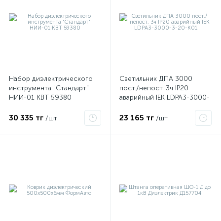
Набор диэлектрического
Светильник ДПА 3000
инструмента "Стандарт"
пост./непост. 3ч IP20
НИИ-01 КВТ 59380
аварийный IEK LDPA3-3000-
3-20-K01
30 335 тг
23 165 тг
/шт
/шт
е
ые
ие