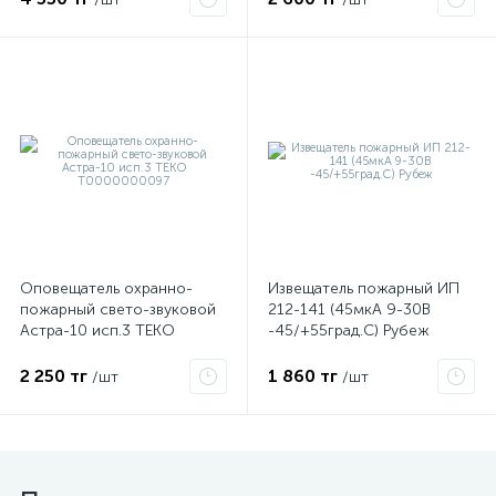
ые
Оповещатель охранно-
Извещатель пожарный ИП
пожарный свето-звуковой
212-141 (45мкА 9-30В
Астра-10 исп.3 ТЕКО
-45/+55град.C) Рубеж
Т0000000097
2 250 тг
1 860 тг
/шт
/шт