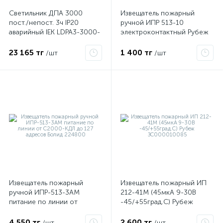
Светильник ДПА 3000
Извещатель пожарный
пост./непост. 3ч IP20
ручной ИПР 513-10
аварийный IEK LDPA3-3000-
электроконтактный Рубеж
3-20-K01
23 165 тг
1 400 тг
/шт
/шт
е
ые
Извещатель пожарный
Извещатель пожарный ИП
ручной ИПР-513-3АМ
212-41М (45мкА 9-30В
питание по линии от
-45/+55град.C) Рубеж
С2000-КДЛ до 127 адресов
ЗС000010085
Болид 224800
ие
4 550 тг
2 600 тг
/шт
/шт