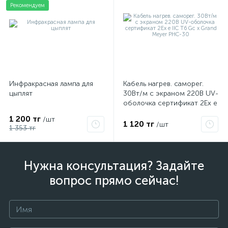
Рекомендуем
Инфракрасная лампа для
Кабель нагрев. саморег.
цыплят
30Вт/м с экраном 220В UV-
оболочка сертификат 2Ex e
IIC T6 Gc x Grand Meyer
1 200 тг
/шт
PHC-30
1 120 тг
/шт
1 353 тг
Нужна консультация? Задайте
вопрос прямо сейчас!