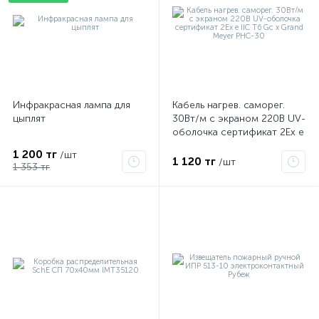
Инфракрасная лампа для
Кабель нагрев. саморег.
цыплят
30Вт/м с экраном 220В UV-
оболочка сертификат 2Ex e
IIC T6 Gc x Grand Meyer
1 200 тг
/шт
PHC-30
1 120 тг
/шт
1 353 тг