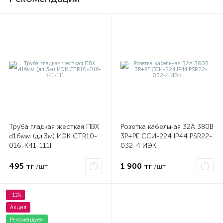
Труба гладкая жесткая ПВХ
Розетка кабельная 32А 380В
d16мм (дл.3м) ИЭК CTR10-
3P+PЕ ССИ-224 IP44 PSR22-
016-K41-111I
032-4 ИЭК
495 тг
1 900 тг
/шт
/шт
-11%
Акция
Рекомендуем