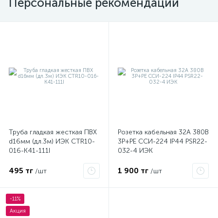
Персональные рекомендации
Труба гладкая жесткая ПВХ
Розетка кабельная 32А 380В
d16мм (дл.3м) ИЭК CTR10-
3P+PЕ ССИ-224 IP44 PSR22-
016-K41-111I
032-4 ИЭК
495 тг
1 900 тг
/шт
/шт
-11%
Акция