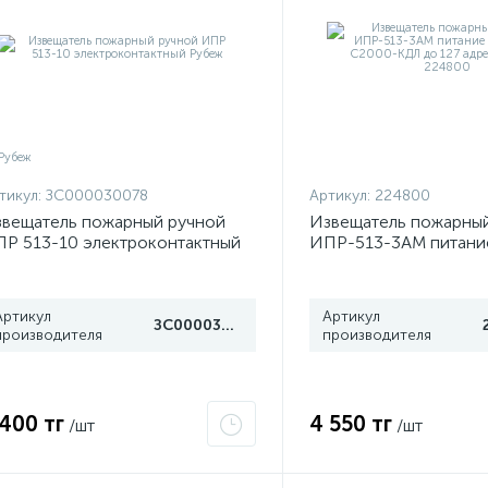
тикул:
ЗС000030078
Артикул:
224800
вещатель пожарный ручной
Извещатель пожарны
Р 513-10 электроконтактный
ИПР-513-3АМ питани
убеж
от С2000-КДЛ до 127
Болид 224800
Артикул
Артикул
ЗС000030078
производителя
производителя
 400 тг
4 550 тг
/шт
/шт