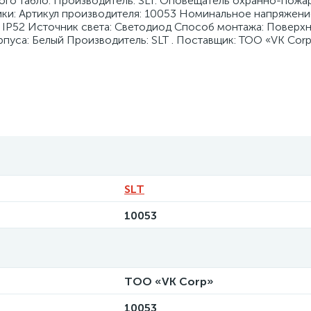
ого табло. Производитель: SLT. Оповещатель охранно-пожа
стики: Артикул производителя: 10053 Номинальное напряжени
P: IP52 Источник света: Светодиод Способ монтажа: Поверх
рпуса: Белый Производитель: SLT . Поставщик: ТОО «VK Cor
SLT
10053
ТОО «VK Corp»
10053