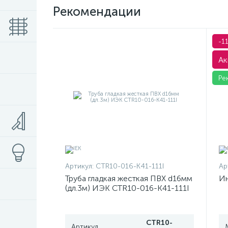
Рекомендации
-1
Ак
Ре
Артикул:
CTR10-016-K41-111I
Ар
Труба гладкая жесткая ПВХ d16мм
Ин
(дл.3м) ИЭК CTR10-016-K41-111I
CTR10-
Артикул