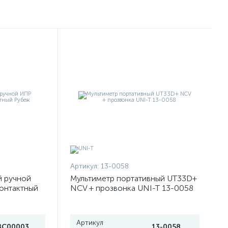
Артикул:
13-0058
й ручной
Мультиметр портативный UT33D+
онтактный
NCV + прозвонка UNI-T 13-0058
Артикул
ЗС000030078
13-0058