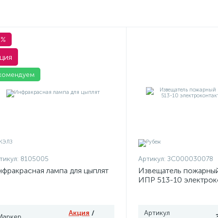
1%
ция
комендуем
тикул:
8105005
Артикул:
ЗС000030078
фракрасная лампа для цыплят
Извещатель пожарны
ИПР 513-10 электрок
Рубеж
Акция
/
Артикул
Маркер