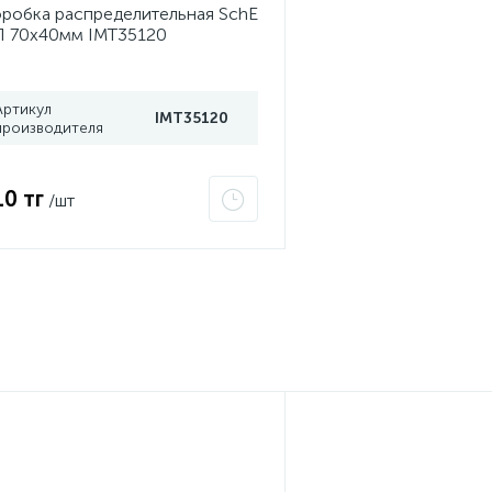
робка распределительная SchE
 70х40мм IMT35120
Артикул
IMT35120
производителя
10 тг
/шт