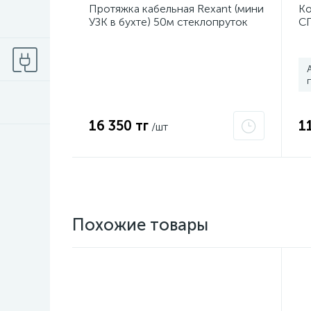
Протяжка кабельная Rexant (мини
Ко
УЗК в бухте) 50м стеклопруток
СП
d3.5мм красная 47-1050
16 350 тг
1
/шт
Похожие товары