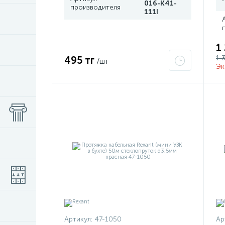
016-K41-
производителя
111I
1
1 
495 тг
/шт
Эк
Артикул:
47-1050
Ар