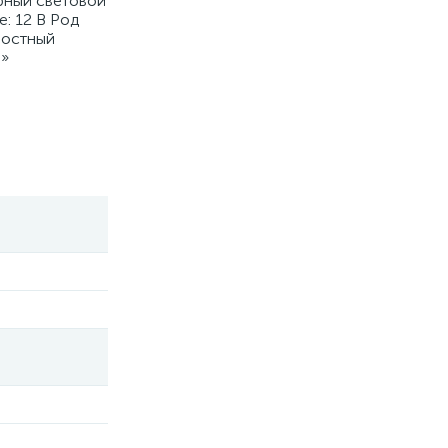
рный световой
е: 12 В Род
ностный
p»