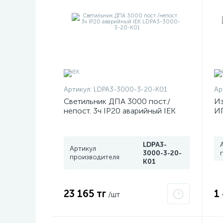
Артикул:
LDPA3-3000-3-20-K01
Ар
Светильник ДПА 3000 пост./
Из
непост. 3ч IP20 аварийный IEK
ИП
LDPA3-3000-3-20-K01
Р
LDPA3-
Артикул
3000-3-20-
производителя
K01
23 165 тг
1
/шт