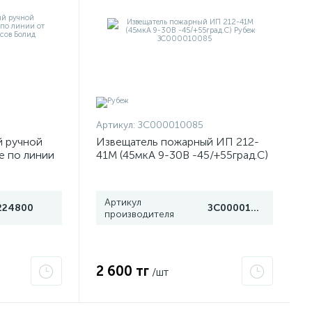
Артикул:
ЗС000010085
й ручной
Извещатель пожарный ИП 212-
е по линии
41М (45мкА 9-30В -45/+55град.C)
 адресов
Рубеж ЗС000010085
Артикул
224800
ЗС000010085
производителя
2 600 тг
/шт