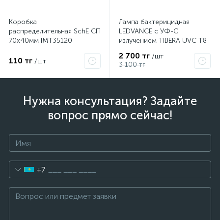
Коробка
Лампа бактерицидная
распределительная SchE СП
LEDVANCE с УФ-С
70х40мм IMT35120
излучением TIBERA UVC T8
15W G13 4058075499201
2 700 тг
/шт
110 тг
/шт
3 100 тг
Нужна консультация? Задайте
вопрос прямо сейчас!
+7