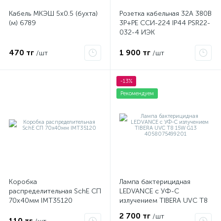
Кабель МКЭШ 5х0.5 (бухта)
Розетка кабельная 32А 380В
(м) 6789
3P+PЕ ССИ-224 IP44 PSR22-
032-4 ИЭК
470 тг
1 900 тг
/шт
/шт
-13%
Рекомендуем
Коробка
Лампа бактерицидная
распределительная SchE СП
LEDVANCE с УФ-С
70х40мм IMT35120
излучением TIBERA UVC T8
15W G13 4058075499201
2 700 тг
/шт
110 тг