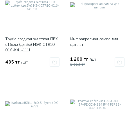
Труба гладкая жесткая ПВХ
Инфракрасная лампа для
d16мм (дл.3м) ИЭК CTR10-
цыплят
016-K41-111I
1 200 тг
/шт
495 тг
/шт
1 353 тг