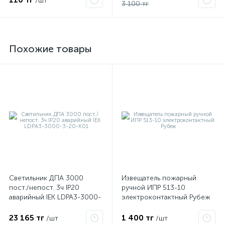
/шт
3 100 тг
Похожие товары
е
ые
Светильник ДПА 3000
Извещатель пожарный
пост./непост. 3ч IP20
ручной ИПР 513-10
аварийный IEK LDPA3-3000-
электроконтактный Рубеж
3-20-K01
23 165 тг
1 400 тг
/шт
/шт
ие