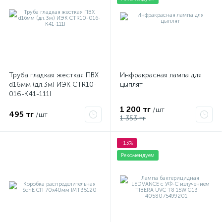
Труба гладкая жесткая ПВХ
Инфракрасная лампа для
d16мм (дл.3м) ИЭК CTR10-
цыплят
016-K41-111I
1 200 тг
/шт
495 тг
/шт
1 353 тг
-13%
Рекомендуем