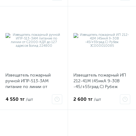
ые
Извещатель пожарный
Извещатель пожарный ИП
ручной ИПР-513-3АМ
212-41М (45мкА 9-30В
питание по линии от
-45/+55град.C) Рубеж
С2000-КДЛ до 127 адресов
ЗС000010085
Болид 224800
4 550 тг
2 600 тг
/шт
/шт