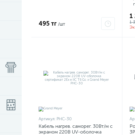
1
1 
495 тг
/шт
Эк
Артикул:
PHC-30
Ар
Кабель нагрев. саморег. 30Вт/м с
Ро
экраном 220В UV-оболочка
3P