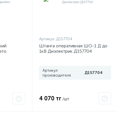
Артикул:
Д157704
кий
Штанга оперативная ШО-1 Д до
вто
1кВ Диэлектрик Д157704
Артикул
Д157704
производителя
4 070 тг
/шт