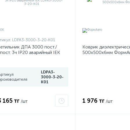
тикул:
LDPA3-3000-3-20-K01
етильник ДПА 3000 пост./
Коврик диэлектричес
пост. 3ч IP20 аварийный IEK
500х500х6мм ФормА
DPA3-3000-3-20-K01
LDPA3-
Артикул
3000-3-20-
производителя
K01
3 165 тг
1 976 тг
/шт
/шт