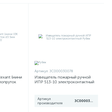
Артикул:
ЗС000030078
exant (мини
Извещатель пожарный ручной
клопруток
ИПР 513-10 электроконтактный
50
Рубеж
Артикул
ЗС000030078
производителя