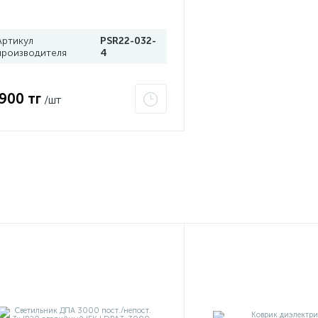
 ИЭК
Артикул
PSR22-032-
производителя
4
 900 тг
/шт