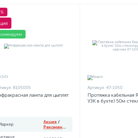
1%
ция
комендуем
тикул:
8105005
Артикул:
47-1050
фракрасная лампа для цыплят
Протяжка кабельная R
УЗК в бухте) 50м сте
d3.5мм красная 47-10
Акция
/
Маркер
Рекомендуем
Артикул