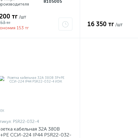
8105005
производителя
 200 тг
/шт
353 тг
16 350 тг
/шт
ономия 153 тг
тикул:
PSR22-032-4
зетка кабельная 32А 380В
+PЕ ССИ-224 IP44 PSR22-032-