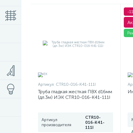
-1
Ак
Ре
Артикул:
CTR10-016-K41-111I
Ар
Труба гладкая жесткая ПВХ d16мм
Ин
(дл.3м) ИЭК CTR10-016-K41-111I
CTR10-
Артикул
016-K41-
производителя
111I