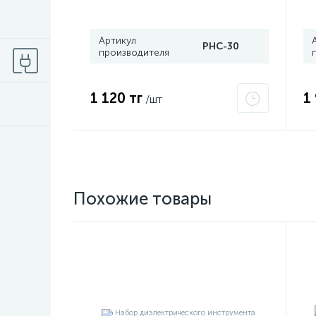
сертификат 2Ex e IIC T6 Gc x
4
Grand Meyer PHC-30
Артикул
PHC-30
производителя
1 120 тг
1
/шт
Похожие товары