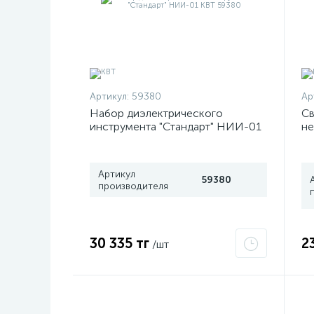
Артикул:
59380
Ар
Набор диэлектрического
Св
инструмента "Стандарт" НИИ-01
не
КВТ 59380
L
Артикул
59380
производителя
30 335 тг
2
/шт