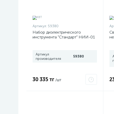
Артикул:
59380
Ар
Набор диэлектрического
Св
инструмента "Стандарт" НИИ-01
не
КВТ 59380
L
Артикул
59380
производителя
30 335 тг
2
/шт