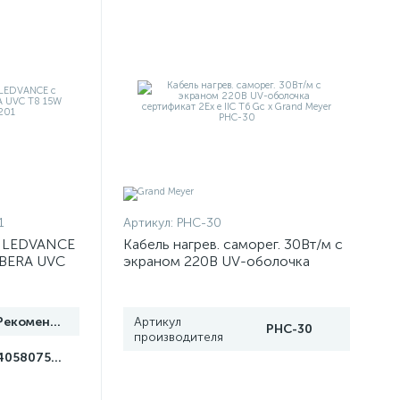
1
Артикул:
PHC-30
я LEDVANCE
Кабель нагрев. саморег. 30Вт/м с
IBERA UVC
экраном 220В UV-оболочка
499201
сертификат 2Ex e IIC T6 Gc x
Grand Meyer PHC-30
Рекомендуем
Артикул
PHC-30
производителя
4058075499201