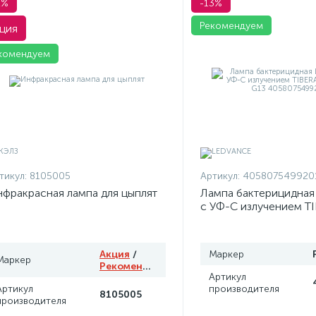
1%
-13%
Рекомендуем
ция
комендуем
тикул:
8105005
Артикул:
405807549920
фракрасная лампа для цыплят
Лампа бактерицидна
с УФ-С излучением T
T8 15W G13 4058075
Акция
/
Маркер
Маркер
Рекомендуем
Артикул
Артикул
производителя
8105005
производителя