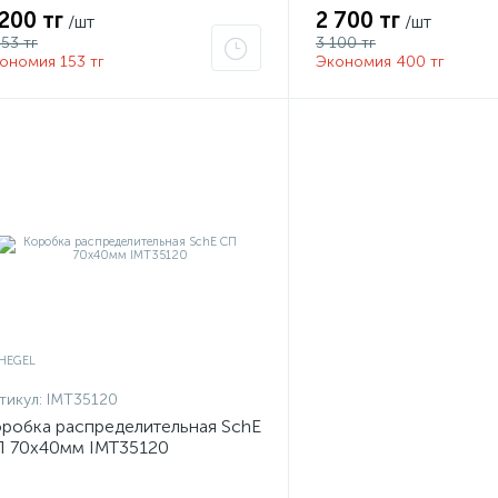
 200 тг
2 700 тг
/шт
/шт
353 тг
3 100 тг
ономия 153 тг
Экономия 400 тг
тикул:
IMT35120
робка распределительная SchE
 70х40мм IMT35120