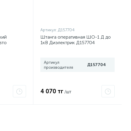
Артикул:
Д157704
кий
Штанга оперативная ШО-1 Д до
вто
1кВ Диэлектрик Д157704
Артикул
Д157704
производителя
4 070 тг
/шт