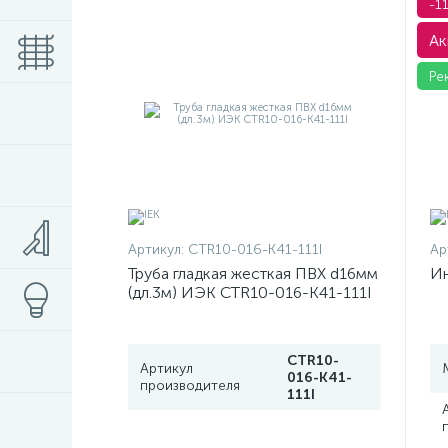
-1
Ак
Ре
Артикул:
CTR10-016-K41-111I
Ар
Труба гладкая жесткая ПВХ d16мм
Ин
(дл.3м) ИЭК CTR10-016-K41-111I
CTR10-
Артикул
016-K41-
производителя
111I