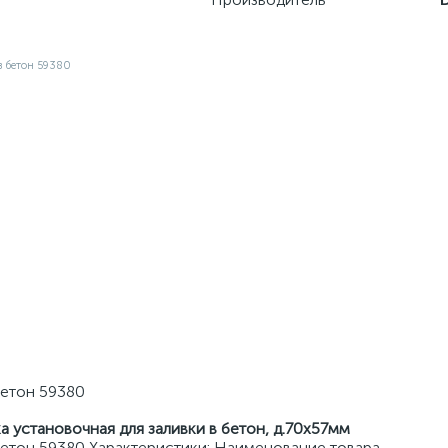
бетон 59380
а установочная для заливки в бетон, д.70х57мм
етон 59380 Характеристики: Наименование товара