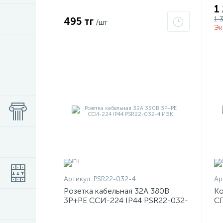
1
1 
495 тг
/шт
Эк
Артикул:
PSR22-032-4
Ар
Розетка кабельная 32А 380В
Ко
3P+PЕ ССИ-224 IP44 PSR22-032-
СП
4 ИЭК