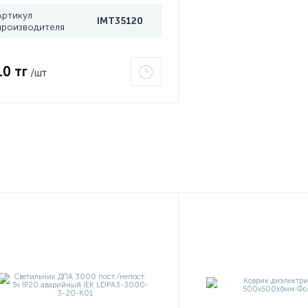
Артикул
IMT35120
производителя
10 тг
/шт