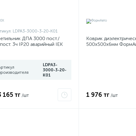
тикул:
LDPA3-3000-3-20-K01
етильник ДПА 3000 пост./
Коврик диэлектричес
пост. 3ч IP20 аварийный IEK
500х500х6мм ФормА
DPA3-3000-3-20-K01
LDPA3-
Артикул
3000-3-20-
производителя
K01
3 165 тг
1 976 тг
/шт
/шт