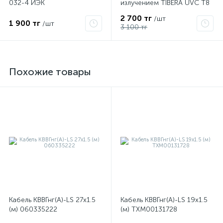
032-4 ИЭК
излучением TIBERA UVC T8
15W G13 4058075499201
2 700 тг
/шт
1 900 тг
/шт
3 100 тг
Похожие товары
Кабель КВВГнг(А)-LS 27х1.5
Кабель КВВГнг(А)-LS 19х1.5
(м) 060335222
(м) ТХМ00131728