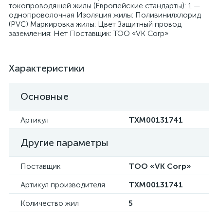
токопроводящей жилы (Европейские стандарты): 1 —
однопроволочная Изоляция жилы: Поливинилхлорид
(PVC) Маркировка жилы: Цвет Защитный провод
заземления: Нет Поставщик: ТОО «VK Corp»
я
Характеристики
Основные
Артикул
ТХМ00131741
Другие параметры
Поставщик
ТОО «VK Corp»
Артикул производителя
ТХМ00131741
Количество жил
5