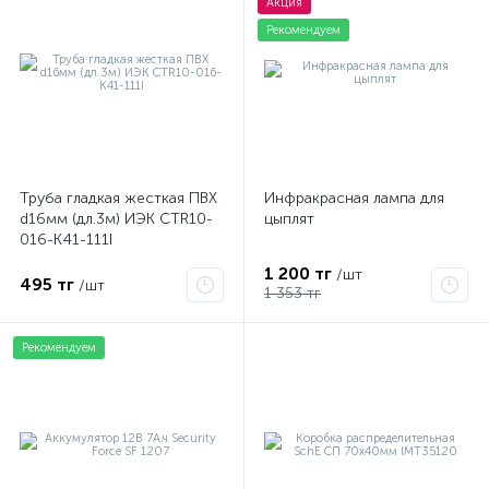
Акция
Рекомендуем
Труба гладкая жесткая ПВХ
Инфракрасная лампа для
d16мм (дл.3м) ИЭК CTR10-
цыплят
016-K41-111I
1 200 тг
/шт
495 тг
/шт
1 353 тг
Рекомендуем