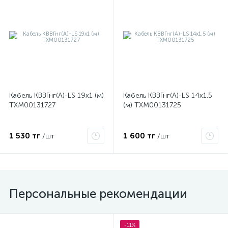
ые
Кабель КВВГнг(А)-LS 19х1 (м)
Кабель КВВГнг(А)-LS 14х1.5
ТХМ00131727
(м) ТХМ00131725
1 530 тг
1 600 тг
/шт
/шт
Персональные рекомендации
-11%