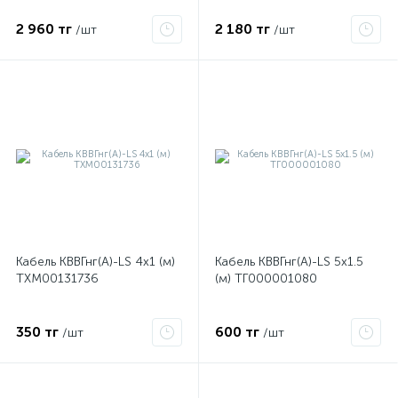
2 960 тг
2 180 тг
/шт
/шт
е
Кабель КВВГнг(А)-LS 4х1 (м)
Кабель КВВГнг(А)-LS 5х1.5
ТХМ00131736
(м) ТГ000001080
ые
350 тг
600 тг
/шт
/шт
ие