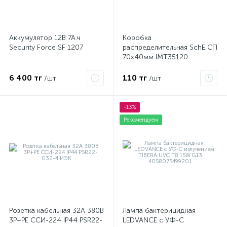
Аккумулятор 12В 7А.ч
Коробка
Security Force SF 1207
распределительная SchE СП
70х40мм IMT35120
6 400 тг
110 тг
/шт
/шт
-13%
Рекомендуем
Розетка кабельная 32А 380В
Лампа бактерицидная
3P+PЕ ССИ-224 IP44 PSR22-
LEDVANCE с УФ-С