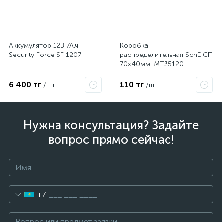
Аккумулятор 12В 7А.ч
Коробка
Security Force SF 1207
распределительная SchE СП
70х40мм IMT35120
6 400 тг
110 тг
/шт
/шт
Нужна консультация? Задайте
вопрос прямо сейчас!
+7