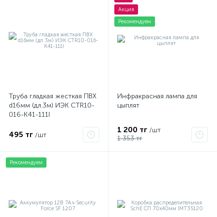
Акция
Рекомендуем
Труба гладкая жесткая ПВХ
Инфракрасная лампа для
d16мм (дл.3м) ИЭК CTR10-
цыплят
016-K41-111I
1 200 тг
/шт
495 тг
/шт
1 353 тг
Рекомендуем