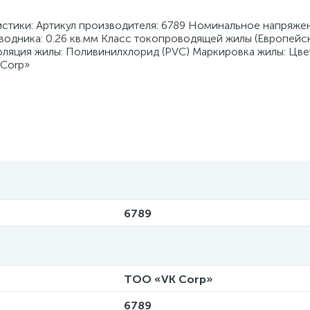
истики: Артикул производителя: 6789 Номинальное напряжен
водника: 0.26 кв.мм Класс токопроводящей жилы (Европейс
оляция жилы: Поливинилхлорид (PVC) Маркировка жилы: Цв
 Corp»
6789
ТОО «VK Corp»
6789