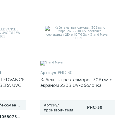
1
Артикул:
PHC-30
я LEDVANCE
Кабель нагрев. саморег. 30Вт/м с
IBERA UVC
экраном 220В UV-оболочка
499201
сертификат 2Ex e IIC T6 Gc x
Grand Meyer PHC-30
Рекомендуем
Артикул
PHC-30
производителя
4058075499201