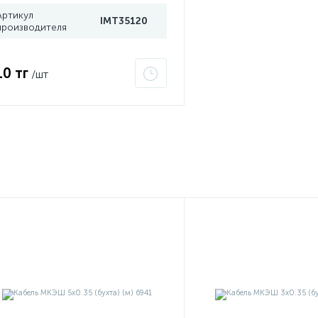
Артикул
IMT35120
производителя
10 тг
/шт