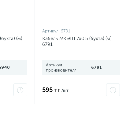
Артикул:
6791
бухта) (м)
Кабель МКЭШ 7х0.5 (бухта) (м)
6791
Артикул
6940
6791
производителя
595 тг
/шт