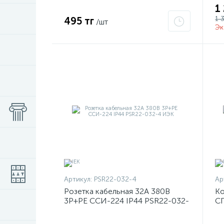
1
1 
495 тг
/шт
Эк
Артикул:
PSR22-032-4
Ар
Розетка кабельная 32А 380В
Ко
3P+PЕ ССИ-224 IP44 PSR22-032-
СП
4 ИЭК