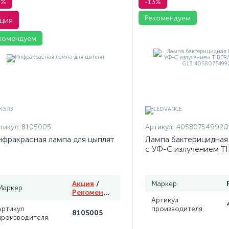
1%
-13%
Рекомендуем
ция
комендуем
тикул:
8105005
Артикул:
405807549920
фракрасная лампа для цыплят
Лампа бактерицидна
с УФ-С излучением T
T8 15W G13 4058075
Акция
/
Маркер
Маркер
Рекомендуем
Артикул
Артикул
производителя
8105005
производителя