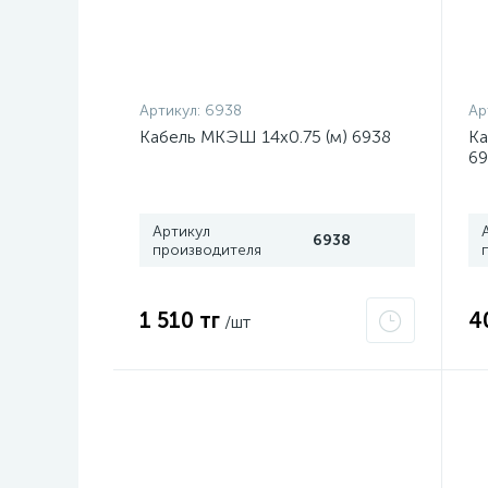
Артикул:
6938
Ар
Кабель МКЭШ 14х0.75 (м) 6938
Ка
69
Артикул
6938
производителя
1 510 тг
4
/шт