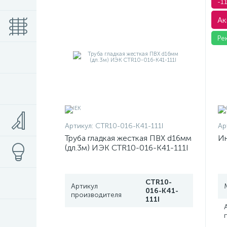
-1
Ак
Ре
Артикул:
CTR10-016-K41-111I
Ар
Труба гладкая жесткая ПВХ d16мм
Ин
(дл.3м) ИЭК CTR10-016-K41-111I
CTR10-
Артикул
016-K41-
производителя
111I