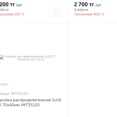
 200 тг
2 700 тг
/шт
/шт
353 тг
3 100 тг
ономия 153 тг
Экономия 400 тг
тикул:
IMT35120
робка распределительная SchE
 70х40мм IMT35120