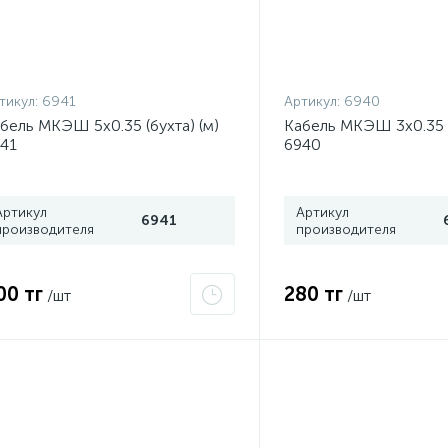
тикул:
6941
Артикул:
6940
бель МКЭШ 5х0.35 (бухта) (м)
Кабель МКЭШ 3х0.35 (
41
6940
Артикул
Артикул
6941
производителя
производителя
00 тг
280 тг
/шт
/шт