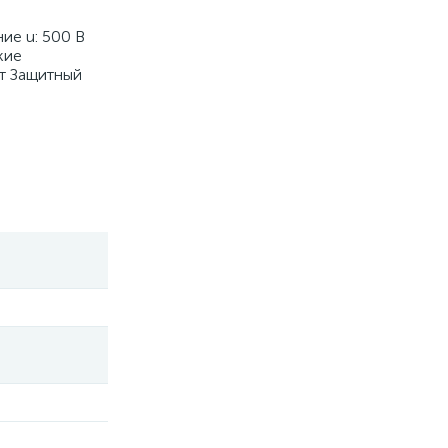
ие u: 500 В
кие
ет Защитный