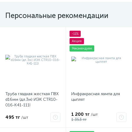
Персональные рекомендации
-11%
Акция
Рекомендуем
Труба гладкая жесткая ПВХ
Инфракрасная лампа для
d16мм (дл.3м) ИЭК CTR10-
цыплят
016-K41-111I
1 200 тг
/шт
495 тг
/шт
1 353 тг