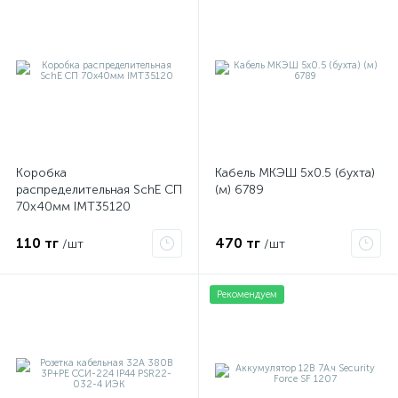
Коробка
Кабель МКЭШ 5х0.5 (бухта)
распределительная SchE СП
(м) 6789
70х40мм IMT35120
110 тг
470 тг
/шт
/шт
Рекомендуем