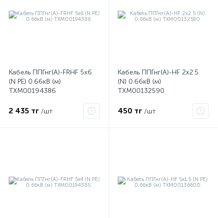
Кабель ППГнг(А)-FRHF 5х6
Кабель ППГнг(А)-HF 2х2.5
(N PE) 0.66кВ (м)
(N) 0.66кВ (м)
ТХМ00194386
ТХМ00132590
2 435 тг
450 тг
/шт
/шт
е
ые
ие