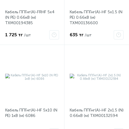
Кабель ППГнг(А)-FRHF 5х4
Кабель ППГнг(А)-HF 5х1.5 (N
(N PE) 0.66кВ (м)
PE) 0.66кВ (м)
ые
ТХМ00194385
ТХМ00136600
1 725 тг
635 тг
/шт
/шт
Кабель ППГнг(А)-HF 5х10 (N
Кабель ППГнг(А)-HF 2х1.5 (N)
PE) 1кВ (м) 6086
0.66кВ (м) ТХМ00132594