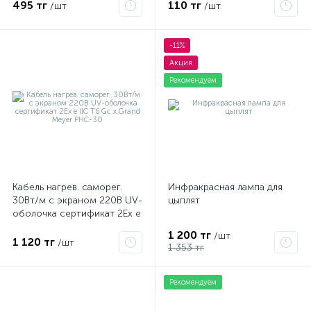
495 тг
110 тг
/шт
/шт
-11%
Акция
Рекомендуем
Кабель нагрев. саморег.
Инфракрасная лампа для
30Вт/м с экраном 220В UV-
цыплят
оболочка сертификат 2Ex e
IIC T6 Gc x Grand Meyer
1 200 тг
/шт
PHC-30
1 120 тг
/шт
1 353 тг
Рекомендуем