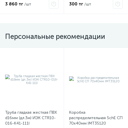
3 860 тг
300 тг
/шт
/шт
Персональные рекомендации
Труба гладкая жесткая ПВХ
Коробка
d16мм (дл.3м) ИЭК CTR10-
распределительная SchE СП
016-K41-111I
70х40мм IMT35120