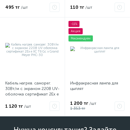
495 тг
110 тг
/шт
/шт
-11%
Акция
Рекомендуем
Кабель нагрев. саморег.
Инфракрасная лампа для
30Вт/м с экраном 220В UV-
цыплят
оболочка сертификат 2Ex e
IIC T6 Gc x Grand Meyer
1 200 тг
/шт
PHC-30
1 120 тг
/шт
1 353 тг
Нужна консультация? Задайте