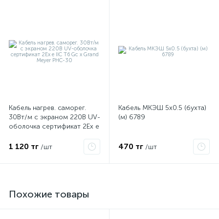
Кабель нагрев. саморег.
Кабель МКЭШ 5х0.5 (бухта)
30Вт/м с экраном 220В UV-
(м) 6789
оболочка сертификат 2Ex e
IIC T6 Gc x Grand Meyer
PHC-30
1 120 тг
470 тг
/шт
/шт
Похожие товары