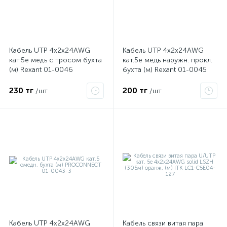
ые
Кабель UTP 4х2х24AWG
Кабель UTP 4х2х24AWG
кат.5е медь с тросом бухта
кат.5е медь наружн. прокл.
(м) Rexant 01-0046
бухта (м) Rexant 01-0045
230 тг
200 тг
/шт
/шт
Кабель UTP 4х2х24AWG
Кабель связи витая пара