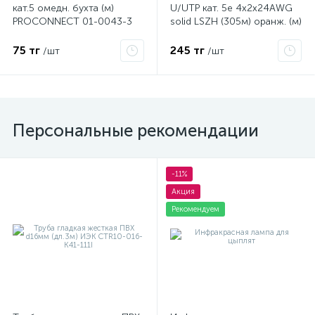
кат.5 омедн. бухта (м)
U/UTP кат. 5e 4х2х24AWG
PROCONNECT 01-0043-3
solid LSZH (305м) оранж. (м)
ITK LC1-C5E04-127
75 тг
245 тг
/шт
/шт
Персональные рекомендации
-11%
Акция
Рекомендуем