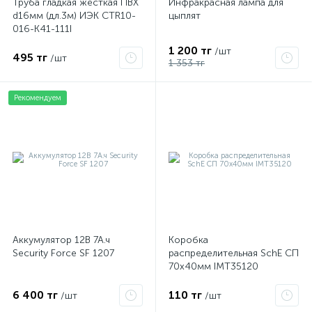
Труба гладкая жесткая ПВХ
Инфракрасная лампа для
d16мм (дл.3м) ИЭК CTR10-
цыплят
016-K41-111I
1 200 тг
/шт
495 тг
/шт
1 353 тг
Рекомендуем
Аккумулятор 12В 7А.ч
Коробка
Security Force SF 1207
распределительная SchE СП
70х40мм IMT35120
6 400 тг
110 тг
/шт
/шт