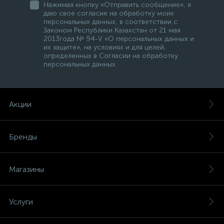
Нажимая кнопку «Отправить сообщение», я
даю свое согласие на обработку моих
персональных данных, в соответствии с
Законом Республики Казахстан от 21 мая
2013года № 94-V «О персональных данных и
их защите», на условиях и для целей,
определенных в Согласии на обработку
персональных данных
Акции
Бренды
Магазины
Услуги