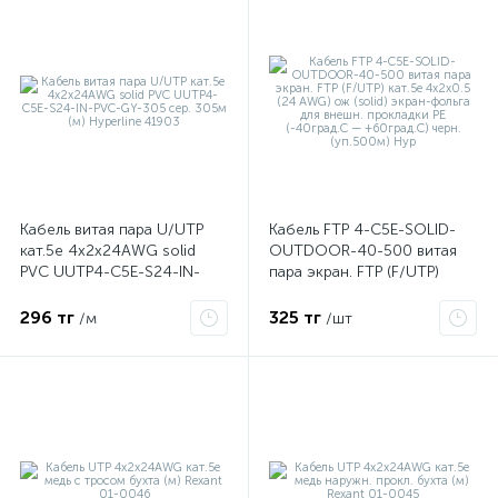
Кабель витая пара U/UTP
Кабель FTP 4-C5E-SOLID-
кат.5e 4х2х24AWG solid
OUTDOOR-40-500 витая
PVC UUTP4-C5E-S24-IN-
пара экран. FTP (F/UTP)
е
PVC-GY-305 сер. 305м (м)
кат.5e 4х2х0.5 (24 AWG) ож
Hyperline 41903
(solid) экран-фольга для
296 тг
325 тг
/м
/шт
внешн. прокладки PE
(-40град.C — +60град.C)
ые
черн. (уп.500м) Hyp
ие