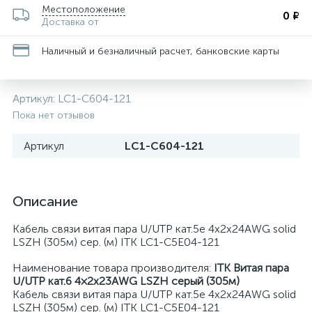
Местоположение
0 ₽
Доставка от
Наличный и безналичный расчет, банковские карты
Артикул:
LC1-C604-121
Пока нет отзывов
Артикул
LC1-C604-121
Описание
Кабель связи витая пара U/UTP кат.5е 4х2х24AWG solid
LSZH (305м) сер. (м) ITK LC1-C5E04-121
Наименование товара производителя:
ITK Витая пара
U/UTP кат.6 4×2х23AWG LSZH серый (305м)
Кабель связи витая пара U/UTP кат.5е 4х2х24AWG solid
LSZH (305м) сер. (м) ITK LC1-C5E04-121