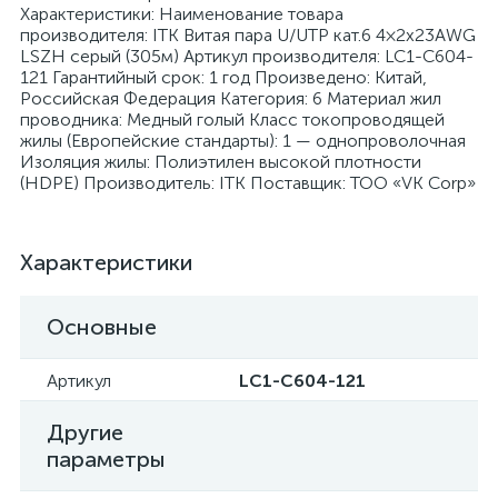
Характеристики: Наименование товара
производителя: ITK Витая пара U/UTP кат.6 4×2х23AWG
LSZH серый (305м) Артикул производителя: LC1-C604-
121 Гарантийный срок: 1 год Произведено: Китай,
Российская Федерация Категория: 6 Материал жил
проводника: Медный голый Класс токопроводящей
жилы (Европейские стандарты): 1 — однопроволочная
я
Изоляция жилы: Полиэтилен высокой плотности
(HDPE) Производитель: ITK Поставщик: ТОО «VK Corp»
Характеристики
Основные
Артикул
LC1-C604-121
Другие
параметры