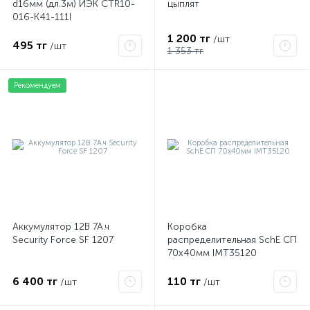
d16мм (дл.3м) ИЭК CTR10-
цыплят
016-K41-111I
1 200 тг
/шт
495 тг
/шт
1 353 тг
Рекомендуем
Аккумулятор 12В 7А.ч
Коробка
Security Force SF 1207
распределительная SchE СП
70х40мм IMT35120
6 400 тг
110 тг
/шт
/шт