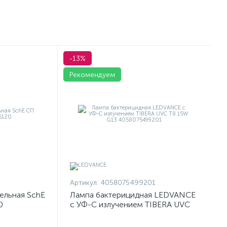
-13%
Рекомендуем
Артикул:
4058075499201
ельная SchE
Лампа бактерицидная LEDVANCE
0
с УФ-С излучением TIBERA UVC
T8 15W G13 4058075499201