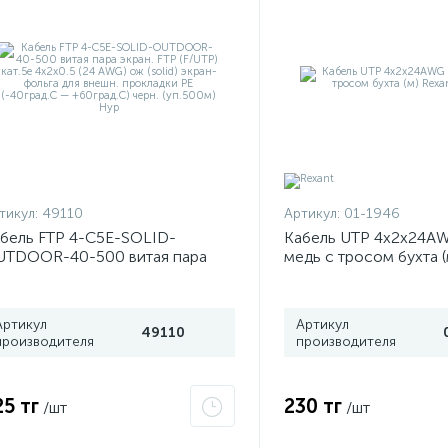
тикул:
49110
Артикул:
01-1946
бель FTP 4-C5E-SOLID-
Кабель UTP 4х2х24AW
TDOOR-40-500 витая пара
медь с тросом бухта (
ран. FTP (F/UTP) кат.5e 4х2х0.5
01-0046
4 AWG) ож (solid) экран-фольга
я внешн. прокладки PE
Артикул
Артикул
40град.C — +60град.C) черн.
49110
производителя
производителя
п.500м) Hyp
25 тг
230 тг
/шт
/шт