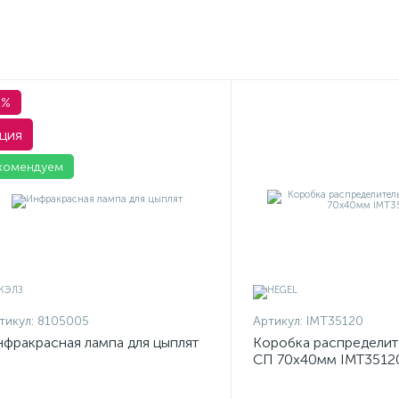
1%
ция
комендуем
тикул:
8105005
Артикул:
IMT35120
фракрасная лампа для цыплят
Коробка распределит
СП 70х40мм IMT3512