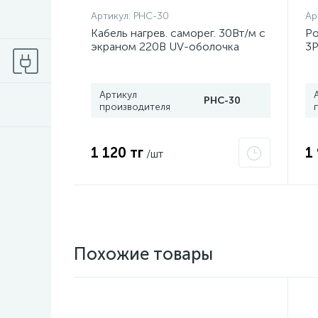
Артикул:
PHC-30
Ар
Кабель нагрев. саморег. 30Вт/м с
Ро
экраном 220В UV-оболочка
3P
сертификат 2Ex e IIC T6 Gc x
4
Grand Meyer PHC-30
Артикул
PHC-30
производителя
1 120 тг
1
/шт
Похожие товары