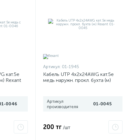
Артикул:
01-1945
G кат.5е
Кабель UTP 4х2х24AWG кат.5е
м) Rexant
медь наружн. прокл. бухта (м)
Rexant 01-0045
Артикул
01-0046
01-0045
производителя
200 тг
/шт