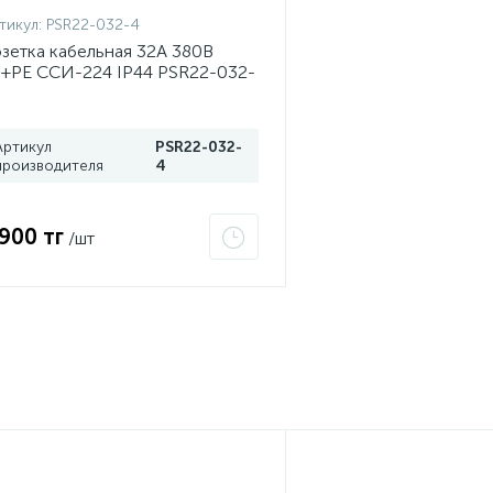
тикул:
PSR22-032-4
зетка кабельная 32А 380В
+PЕ ССИ-224 IP44 PSR22-032-
 ИЭК
Артикул
PSR22-032-
производителя
4
 900 тг
/шт