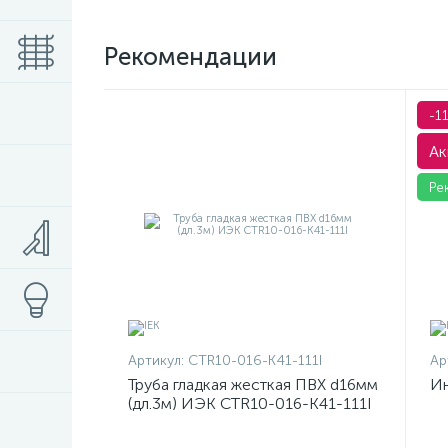
Рекомендации
-1
Ак
Ре
Артикул:
CTR10-016-K41-111I
Ар
Труба гладкая жесткая ПВХ d16мм
Ин
(дл.3м) ИЭК CTR10-016-K41-111I