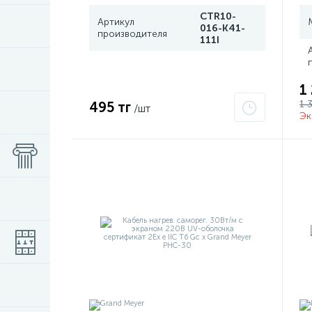
CTR10-
Артикул
016-K41-
производителя
111I
1
1 
495 тг
/шт
Эк