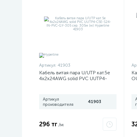
Артикул:
41903
Ар
Кабель витая пара U/UTP кат.5e
Ка
4х2х24AWG solid PVC UUTP4-
OU
C5E-S24-IN-PVC-GY-305 сер.
эк
305м (м) Hyperline 41903
(2
дл
Артикул
(-
41903
производителя
(у
296 тг
3
/м