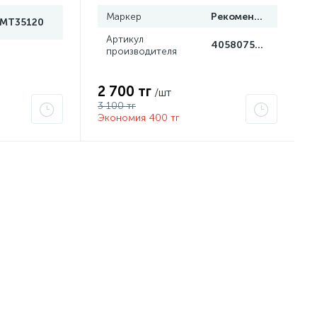
Маркер
Рекомендуем
IMT35120
Артикул
4058075499201
производителя
2 700 тг
/шт
3 100 тг
Экономия 400 тг