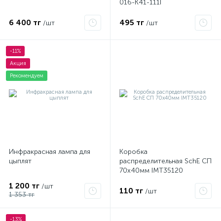
016-K41-111I
6 400 тг
495 тг
/шт
/шт
-11%
Акция
Рекомендуем
Инфракрасная лампа для
Коробка
цыплят
распределительная SchE СП
70х40мм IMT35120
1 200 тг
/шт
110 тг
/шт
1 353 тг
-13%