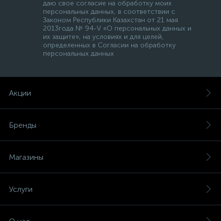
даю свое согласие на обработку моих
персональных данных, в соответствии с
Законом Республики Казахстан от 21 мая
2013года № 94-V «О персональных данных и
их защите», на условиях и для целей,
определенных в Согласии на обработку
персональных данных
Акции
Бренды
Магазины
Услуги