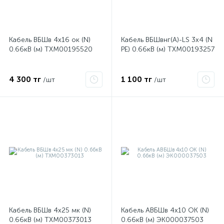
ые
Кабель ВБШв 4х16 ок (N)
Кабель ВБШвнг(А)-LS 3х4 (N
0.66кВ (м) ТХМ00195520
PE) 0.66кВ (м) ТХМ00193257
4 300 тг
1 100 тг
/шт
/шт
Кабель ВБШв 4х25 мк (N)
Кабель АВБШв 4х10 ОК (N)
0.66кВ (м) ТХМ00373013
0.66кВ (м) ЭК000037503