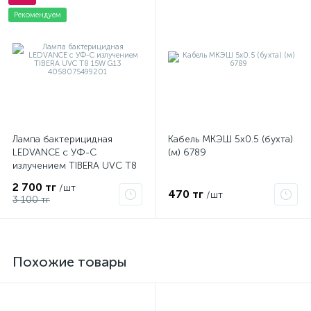
Рекомендуем
Лампа бактерицидная
Кабель МКЭШ 5х0.5 (бухта)
LEDVANCE с УФ-С
(м) 6789
излучением TIBERA UVC T8
15W G13 4058075499201
2 700 тг
/шт
470 тг
/шт
3 100 тг
Похожие товары