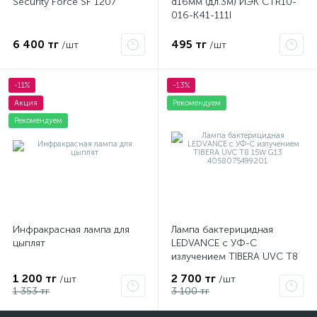
Security Force SF 1207
d16мм (дл.3м) ИЭК CTR10-
016-K41-111I
6 400 тг
495 тг
/шт
/шт
-11%
-13%
Акция
Рекомендуем
Рекомендуем
Инфракрасная лампа для
Лампа бактерицидная
цыплят
LEDVANCE с УФ-С
излучением TIBERA UVC T8
15W G13 4058075499201
1 200 тг
2 700 тг
/шт
/шт
1 353 тг
3 100 тг