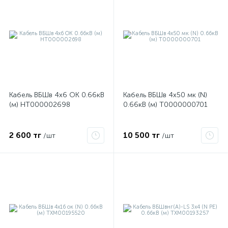
Кабель ВБШв 4х6 ОК 0.66кВ
Кабель ВБШв 4х50 мк (N)
(м) НТ000002698
0.66кВ (м) Т0000000701
е
2 600 тг
10 500 тг
/шт
/шт
ые
ие