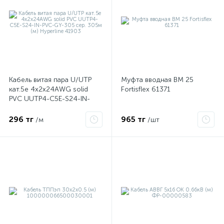
Кабель витая пара U/UTP
Муфта вводная ВМ 25
кат.5e 4х2х24AWG solid
Fortisflex 61371
PVC UUTP4-C5E-S24-IN-
PVC-GY-305 сер. 305м (м)
Hyperline 41903
296 тг
965 тг
/м
/шт
е
ые
ие