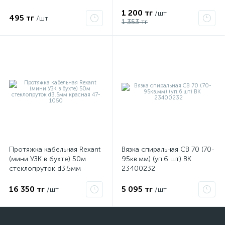
1 200 тг
/шт
495 тг
/шт
1 353 тг
Протяжка кабельная Rexant
Вязка спиральная СВ 70 (70-
(мини УЗК в бухте) 50м
95кв.мм) (уп.6 шт) ВК
стеклопруток d3.5мм
23400232
красная 47-1050
16 350 тг
5 095 тг
/шт
/шт