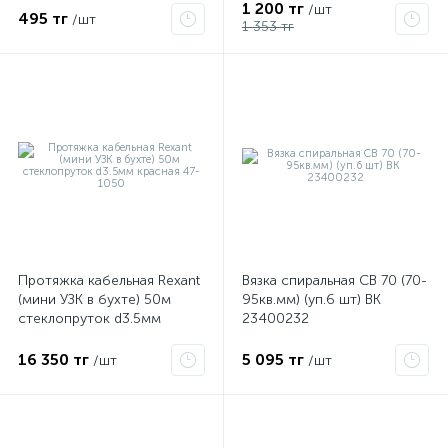
1 200 тг
/шт
495 тг
/шт
1 353 тг
Протяжка кабельная Rexant
Вязка спиральная СВ 70 (70-
(мини УЗК в бухте) 50м
95кв.мм) (уп.6 шт) ВК
стеклопруток d3.5мм
23400232
красная 47-1050
16 350 тг
5 095 тг
/шт
/шт