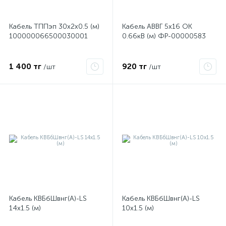
Кабель ТППэп 30х2х0.5 (м)
Кабель АВВГ 5х16 ОК
ые
100000066500030001
0.66кВ (м) ФР-00000583
1 400 тг
920 тг
/шт
/шт
Кабель КВБбШвнг(А)-LS
Кабель КВБбШвнг(А)-LS
14х1.5 (м)
10х1.5 (м)