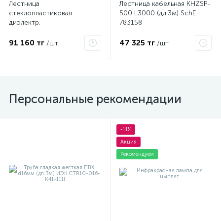
Лестница
Лестница кабельная KHZSP-
стеклопластиковая
500 L3000 (дл.3м) SchE
диэлектр.
783158
трансформируемая в
стремянку ЛСПТД-1.5
91 160 тг
47 325 тг
/шт
/шт
Диэлектрик Д413732
Персональные рекомендации
-11%
Акция
Рекомендуем