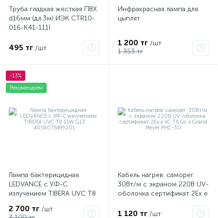
Труба гладкая жесткая ПВХ
Инфракрасная лампа для
d16мм (дл.3м) ИЭК CTR10-
цыплят
016-K41-111I
1 200 тг
/шт
495 тг
/шт
1 353 тг
-13%
Рекомендуем
Лампа бактерицидная
Кабель нагрев. саморег.
LEDVANCE с УФ-С
30Вт/м с экраном 220В UV-
излучением TIBERA UVC T8
оболочка сертификат 2Ex e
15W G13 4058075499201
IIC T6 Gc x Grand Meyer
2 700 тг
/шт
PHC-30
1 120 тг
/шт
3 100 тг