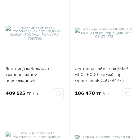
Лестница кабельная с
Лестница кабельная KHZP-
трапецевидной
600 L6000 (дл.6м) гор.
е
перекладиной
оцинк. SchE CSU794773
40х500х3000мм L3000
OBO 7097366
409 625 тг
106 470 тг
/шт
/шт
ые
ие