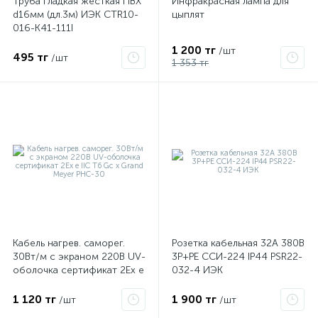
Труба гладкая жесткая ПВХ
Инфракрасная лампа для
d16мм (дл.3м) ИЭК CTR10-
цыплят
016-K41-111I
1 200 тг
/шт
495 тг
/шт
1 353 тг
Кабель нагрев. саморег.
Розетка кабельная 32А 380В
30Вт/м с экраном 220В UV-
3P+PЕ ССИ-224 IP44 PSR22-
оболочка сертификат 2Ex e
032-4 ИЭК
IIC T6 Gc x Grand Meyer
PHC-30
1 120 тг
1 900 тг
/шт
/шт