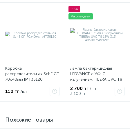
-13%
Рекомендуем
Коробка
Лампа бактерицидная
распределительная SchE СП
LEDVANCE с УФ-С
70х40мм IMT35120
излучением TIBERA UVC T8
15W G13 4058075499201
2 700 тг
/шт
110 тг
/шт
3 100 тг
Похожие товары