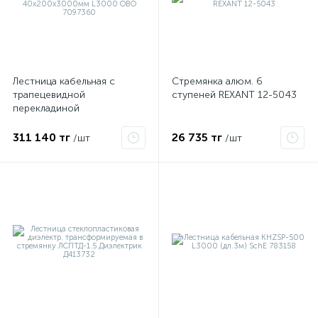
ые
Лестница кабельная с
Стремянка алюм. 6
трапецевидной
ступеней REXANT 12-5043
перекладиной
40х200х3000мм L3000
OBO 7097360
311 140 тг
26 735 тг
/шт
/шт