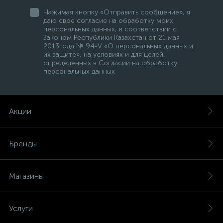
Нажимая кнопку «Отправить сообщение», я
даю свое согласие на обработку моих
персональных данных, в соответствии с
Законом Республики Казахстан от 21 мая
2013года № 94-V «О персональных данных и
их защите», на условиях и для целей,
определенных в Согласии на обработку
персональных данных
Акции
Бренды
Магазины
Услуги