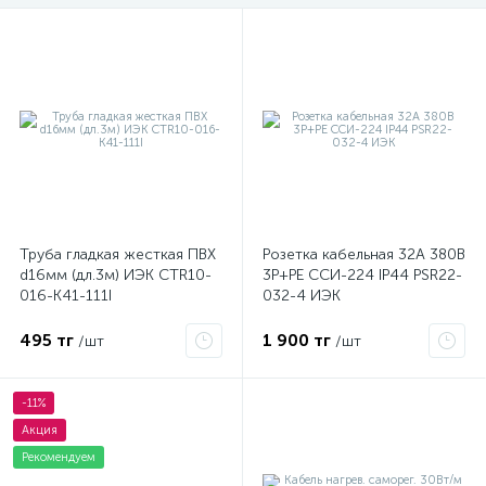
Труба гладкая жесткая ПВХ
Розетка кабельная 32А 380В
d16мм (дл.3м) ИЭК CTR10-
3P+PЕ ССИ-224 IP44 PSR22-
016-K41-111I
032-4 ИЭК
495 тг
1 900 тг
/шт
/шт
-11%
Акция
Рекомендуем