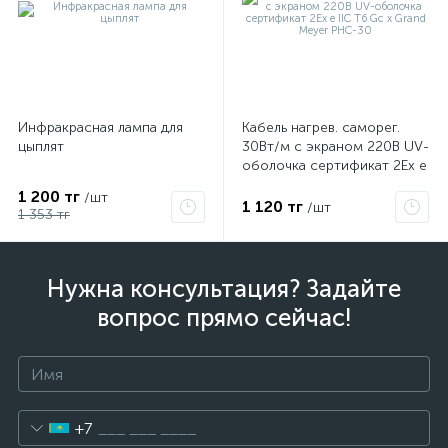
Инфракрасная лампа для
Кабель нагрев. саморег.
цыплят
30Вт/м с экраном 220В UV-
оболочка сертификат 2Ex e
IIC T6 Gc x Grand Meyer
1 200 тг
/шт
PHC-30
1 120 тг
/шт
1 353 тг
Нужна консультация? Задайте
вопрос прямо сейчас!
+7