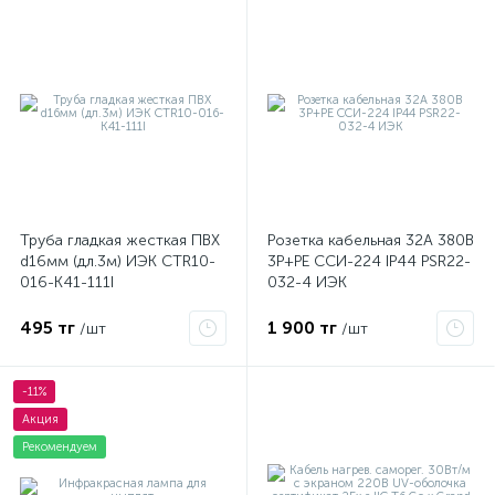
Труба гладкая жесткая ПВХ
Розетка кабельная 32А 380В
d16мм (дл.3м) ИЭК CTR10-
3P+PЕ ССИ-224 IP44 PSR22-
016-K41-111I
032-4 ИЭК
495 тг
1 900 тг
/шт
/шт
-11%
Акция
Рекомендуем