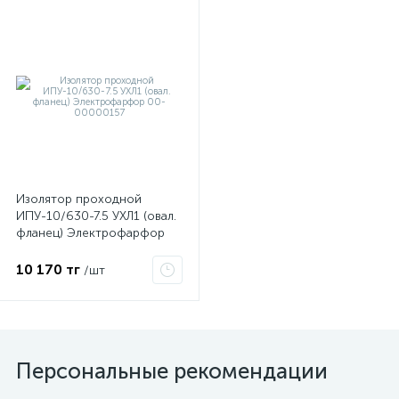
ые
Изолятор проходной
ИПУ-10/630-7.5 УХЛ1 (овал.
фланец) Электрофарфор
00-00000157
10 170 тг
/шт
Персональные рекомендации