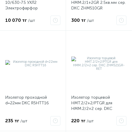
10/630-7.5 УХЛ2
HMM.2/1+2GR 2.5кв.мм сер.
Электрофарфор
DKC ZHM510GR
ЦБ-00000120
10 070 тг
300 тг
/шт
/шт
е
ые
Изолятор проходной
Изолятор торцевой
d=22мм DKC R5HTT16
HMT.2/2+2/PTGR для
НММ.2/2+2 сер. DKC
ZHM521GR-RET
235 тг
220 тг
/шт
/шт
ие