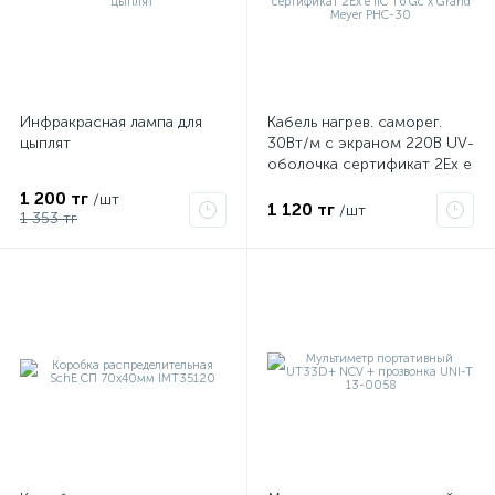
Инфракрасная лампа для
Кабель нагрев. саморег.
цыплят
30Вт/м с экраном 220В UV-
оболочка сертификат 2Ex e
IIC T6 Gc x Grand Meyer
1 200 тг
/шт
PHC-30
1 120 тг
/шт
1 353 тг