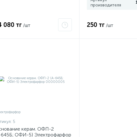
производителя
4 080 тг
250 тг
/шт
/шт
тикул:
5
нование керам. ОФП-2
-645Б; ОФИ-5) Электрофарфор