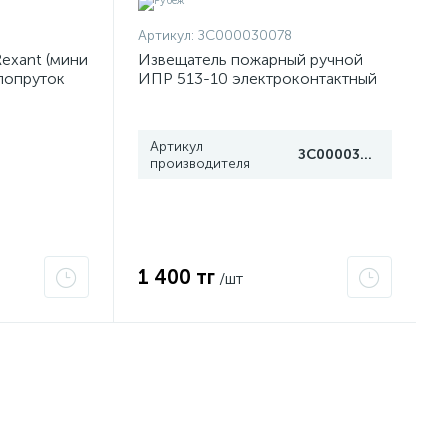
Артикул:
ЗС000030078
exant (мини
Извещатель пожарный ручной
клопруток
ИПР 513-10 электроконтактный
50
Рубеж
Артикул
ЗС000030078
производителя
1 400 тг
/шт