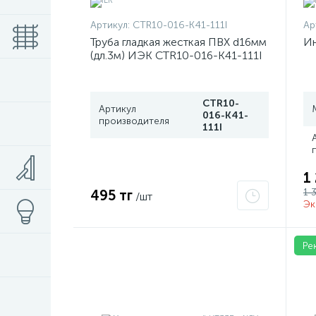
Артикул:
CTR10-016-K41-111I
Ар
Труба гладкая жесткая ПВХ d16мм
Ин
(дл.3м) ИЭК CTR10-016-K41-111I
CTR10-
Артикул
016-K41-
производителя
111I
1
1 
495 тг
/шт
Эк
Ре