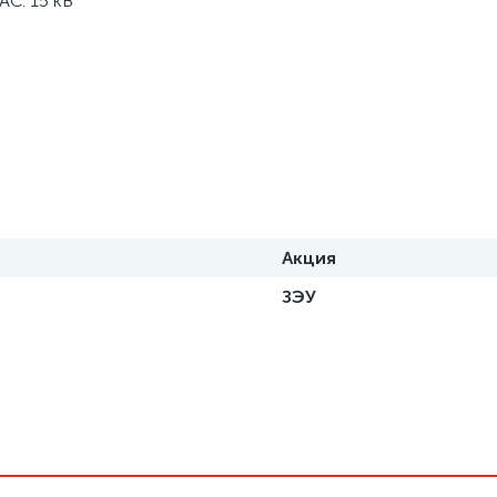
С: 15 кВ
Акция
ЗЭУ