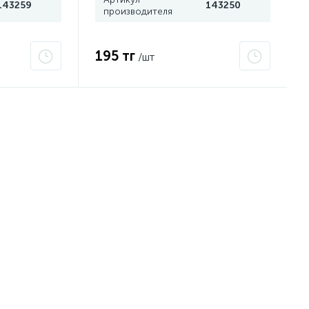
143259
143250
производителя
195 тг
/шт