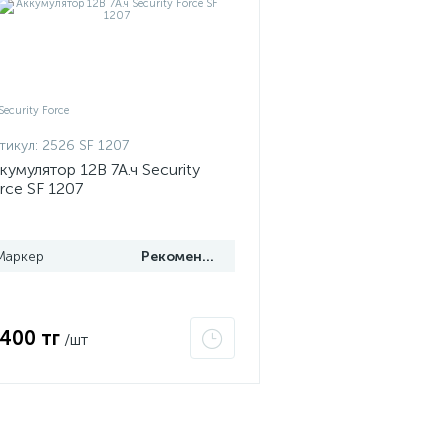
тикул:
2526 SF 1207
кумулятор 12В 7А.ч Security
rce SF 1207
Маркер
Рекомендуем
 400 тг
/шт