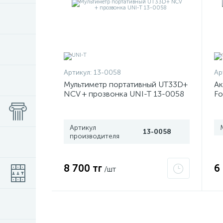
Артикул:
13-0058
Ар
Мультиметр портативный UT33D+
Ак
NCV + прозвонка UNI-T 13-0058
Fo
Артикул
13-0058
производителя
8 700 тг
6
/шт