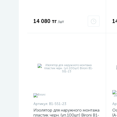
14 080 тг
1
/шт
Артикул:
B1-551-23
Ар
Изолятор для наружного монтажа
Ос
пластик черн. (уп.100шт) Bironi B1-
(А