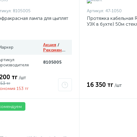
тикул:
8105005
Артикул:
47-1050
фракрасная лампа для цыплят
Протяжка кабельная R
УЗК в бухте) 50м сте
d3.5мм красная 47-10
Акция
/
Маркер
Рекомендуем
Артикул
8105005
производителя
 200 тг
/шт
353 тг
16 350 тг
/шт
ономия 153 тг
комендуем