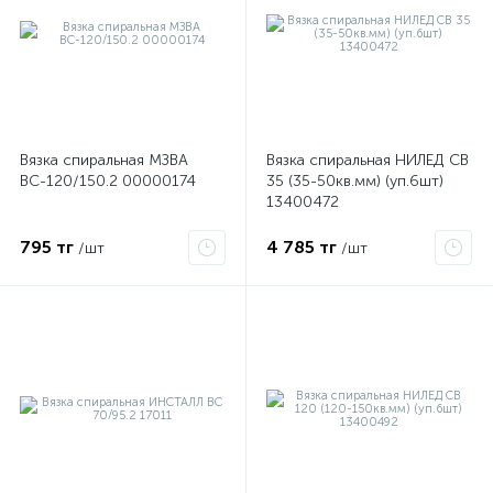
Вязка спиральная МЗВА
Вязка спиральная НИЛЕД CB
ВС-120/150.2 00000174
35 (35-50кв.мм) (уп.6шт)
13400472
795 тг
4 785 тг
/шт
/шт
е
ые
ие