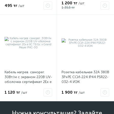
1 200 тг
/шт
495 тг
/шт
1 353 тг
Кабель нагрев. саморег.
Розетка кабельная 32А 380В
30Вт/м с экраном 220В UV-
3P+PЕ ССИ-224 IP44 PSR22-
оболочка сертификат 2Ex e
032-4 ИЭК
IIC T6 Gc x Grand Meyer
PHC-30
1 120 тг
1 900 тг
/шт
/шт
Нужна консультация? Задайте