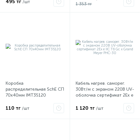
495 тг
/шт
1 353 тг
Коробка
Кабель нагрев. саморег.
распределительная SchE СП
30Вт/м с экраном 220В UV-
70х40мм IMT35120
оболочка сертификат 2Ex e
IIC T6 Gc x Grand Meyer
PHC-30
110 тг
1 120 тг
/шт
/шт