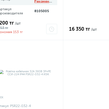
Рекомендуем
Артикул
8105005
производителя
 200 тг
/шт
353 тг
16 350 тг
/шт
ономия 153 тг
тикул:
PSR22-032-4