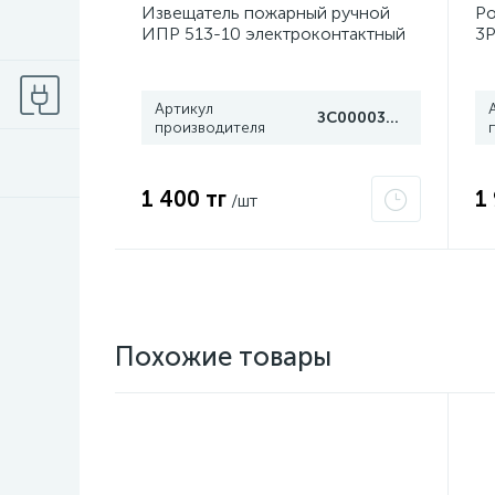
Извещатель пожарный ручной
Ро
ИПР 513-10 электроконтактный
3P
Рубеж
4
Артикул
ЗС000030078
производителя
1 400 тг
1
/шт
Похожие товары