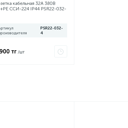
зетка кабельная 32А 380В
+PЕ ССИ-224 IP44 PSR22-032-
 ИЭК
Артикул
PSR22-032-
производителя
4
 900 тг
/шт