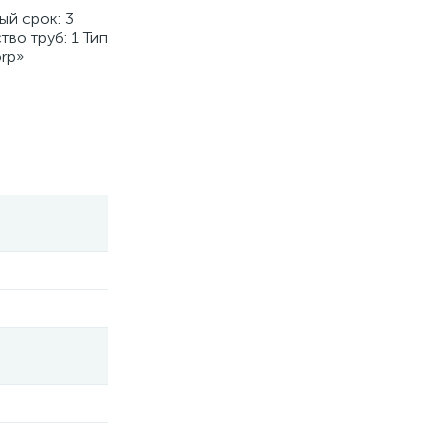
ый срок: 3
во труб: 1 Тип
rp»