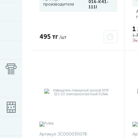
016-K41-
производителя
111I
1
1 
495 тг
/шт
Эк
Артикул:
ЗС000030078
Ар