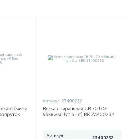
Артикул:
23400232
exant (мини
Вязка спиральная СВ 70 (70-
клопруток
95кв.мм) (уп.6 шт) ВК 23400232
50
Артикул
23400232