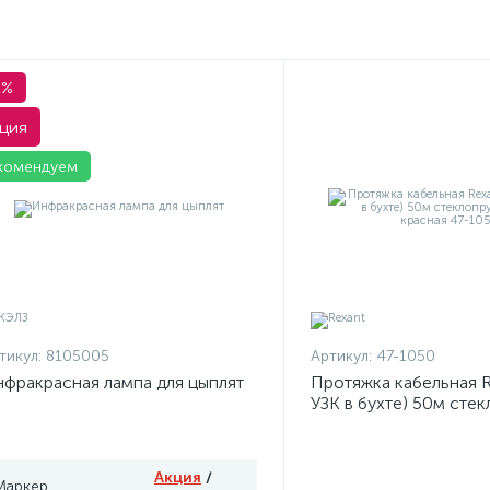
1%
ция
комендуем
тикул:
8105005
Артикул:
47-1050
фракрасная лампа для цыплят
Протяжка кабельная R
УЗК в бухте) 50м сте
d3.5мм красная 47-10
Акция
/
Маркер