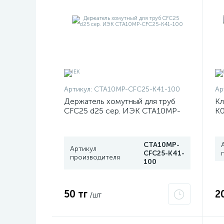
Артикул:
CTA10MP-CFC25-K41-100
Ар
Держатель хомутный для труб
Кл
CFC25 d25 сер. ИЭК CTA10MP-
К
CFC25-K41-100
CTA10MP-
Артикул
CFC25-K41-
производителя
100
50 тг
2
/шт