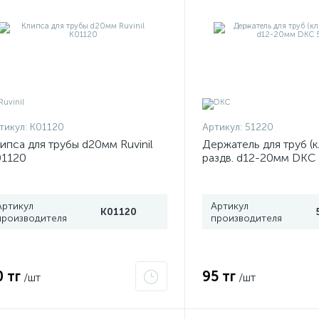
тикул:
К01120
Артикул:
51220
ипса для трубы d20мм Ruvinil
Держатель для труб (
01120
раздв. d12-20мм DKC
Артикул
Артикул
К01120
производителя
производителя
0 тг
95 тг
/шт
/шт