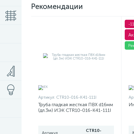
Рекомендации
-1
Ак
Ре
Артикул:
CTR10-016-K41-111I
Ар
Труба гладкая жесткая ПВХ d16мм
Ин
(дл.3м) ИЭК CTR10-016-K41-111I
CTR10-
Артикул