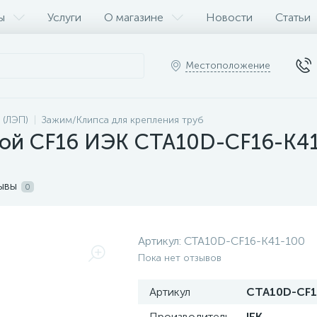
ы
Услуги
О магазине
Новости
Статьи
Местоположение
 (ЛЭП)
Зажим/Клипса для крепления труб
кой CF16 ИЭК CTA10D-CF16-K4
ывы
0
Артикул:
CTA10D-CF16-K41-100
Пока нет отзывов
Артикул
CTA10D-CF1
Производитель
IEK