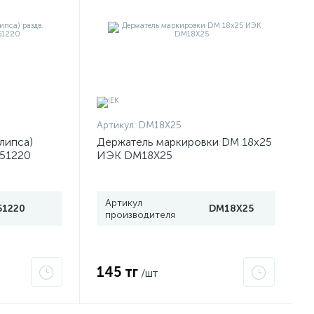
Артикул:
DM18X25
клипса)
Держатель маркировки DM 18х25
 51220
ИЭК DM18X25
Артикул
51220
DM18X25
производителя
145 тг
/шт