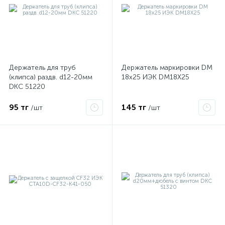
ые
Держатель для труб
Держатель маркировки DM
(клипса) раздв. d12-20мм
18х25 ИЭК DM18X25
DKC 51220
95 тг
145 тг
/шт
/шт