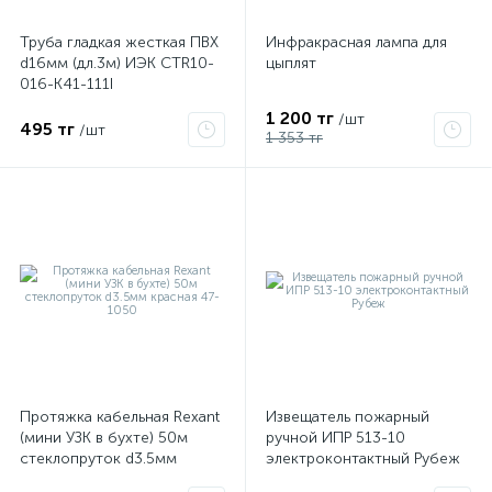
Труба гладкая жесткая ПВХ
Инфракрасная лампа для
d16мм (дл.3м) ИЭК CTR10-
цыплят
016-K41-111I
1 200 тг
/шт
495 тг
/шт
1 353 тг
Протяжка кабельная Rexant
Извещатель пожарный
(мини УЗК в бухте) 50м
ручной ИПР 513-10
стеклопруток d3.5мм
электроконтактный Рубеж
красная 47-1050