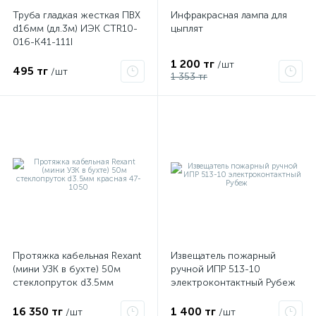
Труба гладкая жесткая ПВХ
Инфракрасная лампа для
d16мм (дл.3м) ИЭК CTR10-
цыплят
016-K41-111I
1 200 тг
/шт
495 тг
/шт
1 353 тг
Протяжка кабельная Rexant
Извещатель пожарный
(мини УЗК в бухте) 50м
ручной ИПР 513-10
стеклопруток d3.5мм
электроконтактный Рубеж
красная 47-1050
16 350 тг
1 400 тг
/шт
/шт