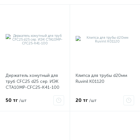
Держатель хомутный для
Клипса для трубы d20мм
е
труб CFC25 d25 сер. ИЭК
Ruvinil К01120
CTA10MP-CFC25-K41-100
50 тг
20 тг
/шт
/шт
ые
ие