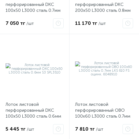
перфорированный DKC
перфорированный DKC
100х50 L3000 сталь 0.7мм
200х50 L3000 сталь 0.8мм
35262
35264
ые
7 050 тг
11 170 тг
/шт
/шт
Лоток листовой
Лоток листовой
перфорированный DKC
перфорированный OBO
100х50 L3000 сталь 0.6мм
100х60 L3000 сталь 0.7мм
S3 SPL3510
LKS 610 FS оцинк. 6048910
5 445 тг
7 810 тг
/шт
/шт