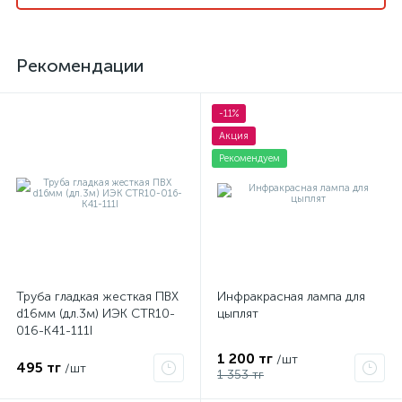
Рекомендации
-11%
Акция
Рекомендуем
Труба гладкая жесткая ПВХ
Инфракрасная лампа для
d16мм (дл.3м) ИЭК CTR10-
цыплят
016-K41-111I
1 200 тг
/шт
495 тг
/шт
1 353 тг