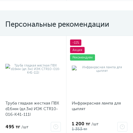
Персональные рекомендации
-11%
Акция
Рекомендуем
Труба гладкая жесткая ПВХ
Инфракрасная лампа для
d16мм (дл.3м) ИЭК CTR10-
цыплят
016-K41-111I
1 200 тг
/шт
495 тг
/шт
1 353 тг