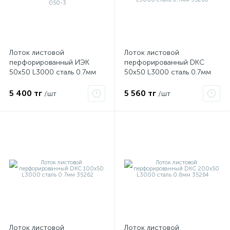
Лоток листовой
Лоток листовой
перфорированный ИЭК
перфорированный DKC
50х50 L3000 сталь 0.7мм
50х50 L3000 сталь 0.7мм
CLP10-050-050-3
35260
5 400 тг
5 560 тг
/шт
/шт
е
ые
Лоток листовой
Лоток листовой
ие