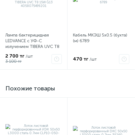
Лампа бактерицидная
Кабель МКЭШ 5х0.5 (бухта)
LEDVANCE с УФ-С
(м) 6789
излучением TIBERA UVC T8
15W G13 4058075499201
2 700 тг
/шт
470 тг
/шт
3 100 тг
Похожие товары