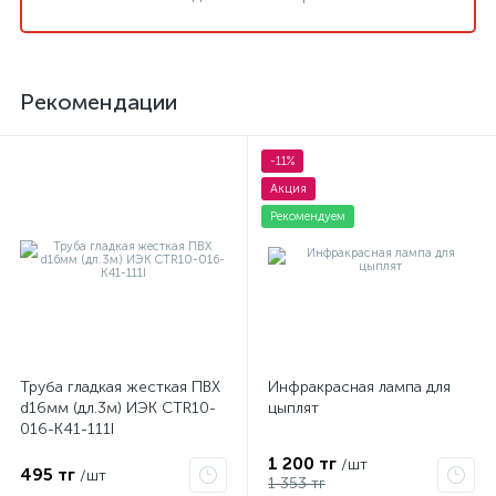
Рекомендации
-11%
Акция
Рекомендуем
Труба гладкая жесткая ПВХ
Инфракрасная лампа для
d16мм (дл.3м) ИЭК CTR10-
цыплят
016-K41-111I
1 200 тг
/шт
495 тг
/шт
1 353 тг