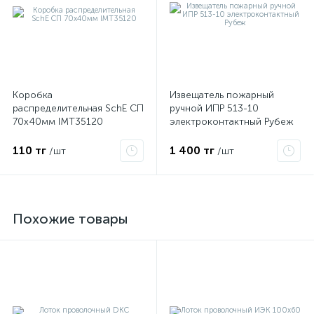
Коробка
Извещатель пожарный
распределительная SchE СП
ручной ИПР 513-10
70х40мм IMT35120
электроконтактный Рубеж
110 тг
1 400 тг
/шт
/шт
Похожие товары