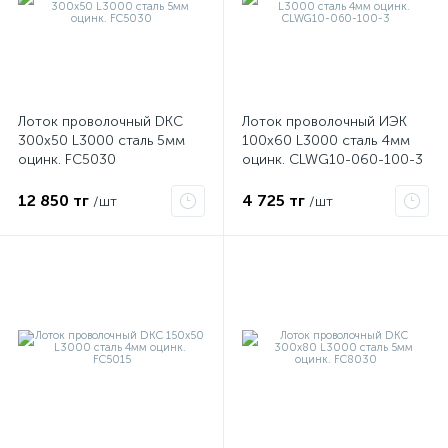
Лоток проволочный DKC
Лоток проволочный ИЭК
300х50 L3000 сталь 5мм
100х60 L3000 сталь 4мм
оцинк. FC5030
оцинк. CLWG10-060-100-3
12 850 тг
4 725 тг
/шт
/шт
е
ые
ие