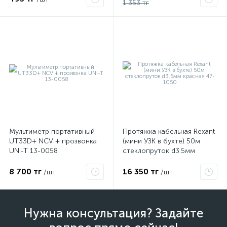
1 353 тг
Мультиметр портативный
Протяжка кабельная Rexant
UT33D+ NCV + прозвонка
(мини УЗК в бухте) 50м
UNI-T 13-0058
стеклопруток d3.5мм
красная 47-1050
8 700 тг
16 350 тг
/шт
/шт
Нужна консультация? Задайте