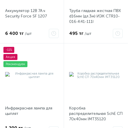
Аккумулятор 12В 7А.ч
Труба гладкая жесткая ПВХ
Security Force SF 1207
d16мм (дл.3м) ИЭК CTR10-
016-K41-111I
6 400 тг
495 тг
/шт
/шт
-11%
Акция
Рекомендуем
Инфракрасная лампа для
Коробка
цыплят
распределительная SchE СП
70х40мм IMT35120
1 200 тг