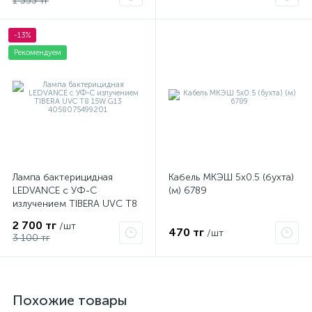
1 353 тг
-13%
Рекомендуем
Лампа бактерицидная
Кабель МКЭШ 5х0.5 (бухта)
LEDVANCE с УФ-С
(м) 6789
излучением TIBERA UVC T8
15W G13 4058075499201
2 700 тг
/шт
470 тг
/шт
3 100 тг
Похожие товары