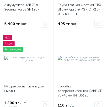
Аккумулятор 12В 7А.ч
Труба гладкая жесткая ПВХ
Security Force SF 1207
d16мм (дл.3м) ИЭК CTR10-
016-K41-111I
6 400 тг
495 тг
/шт
/шт
-11%
Акция
Рекомендуем
Инфракрасная лампа для
Коробка
цыплят
распределительная SchE СП
70х40мм IMT35120
1 200 тг
/шт
110 тг
/шт