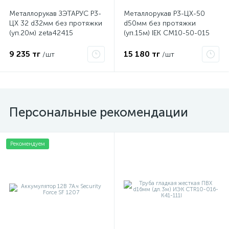
Металлорукав ЗЭТАРУС Р3-
Металлорукав Р3-ЦХ-50
ЦХ 32 d32мм без протяжки
d50мм без протяжки
(уп.20м) zeta42415
(уп.15м) IEK CM10-50-015
9 235 тг
15 180 тг
/шт
/шт
Персональные рекомендации
Рекомендуем