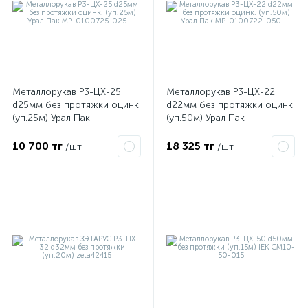
ые
Металлорукав Р3-ЦХ-25
Металлорукав Р3-ЦХ-22
d25мм без протяжки оцинк.
d22мм без протяжки оцинк.
(уп.25м) Урал Пак
(уп.50м) Урал Пак
МР-0100725-025
МР-0100722-050
10 700 тг
18 325 тг
/шт
/шт