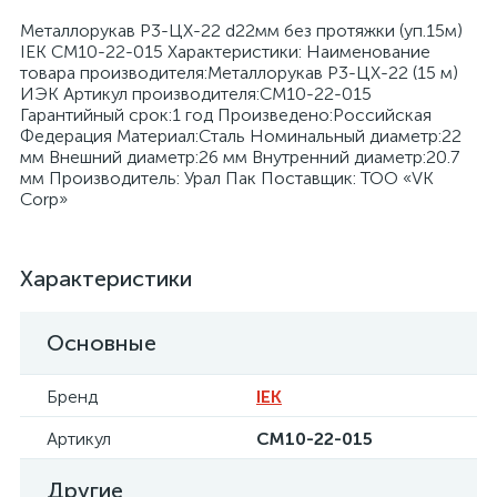
Металлорукав Р3-ЦХ-22 d22мм без протяжки (уп.15м)
IEK CM10-22-015 Характеристики: Наименование
товара производителя:Металлорукав Р3-ЦХ-22 (15 м)
ИЭК Артикул производителя:CM10-22-015
Гарантийный срок:1 год Произведено:Российская
Федерация Материал:Сталь Номинальный диаметр:22
я
мм Внешний диаметр:26 мм Внутренний диаметр:20.7
мм Производитель: Урал Пак Поставщик: ТОО «VK
Corp»
Характеристики
Основные
Бренд
IEK
Артикул
CM10-22-015
Другие