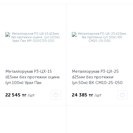
Металлорукав Р3-ЦХ-15
Металлорукав Р3-ЦХ-25
е
d15мм без протяжки оцинк.
d25мм без протяжки
(уп.100м) Урал Пак
(уп.50м) IEK CM10-25-050
МР-0100715-100
22 545 тг
24 385 тг
/шт
/шт
ые
ие