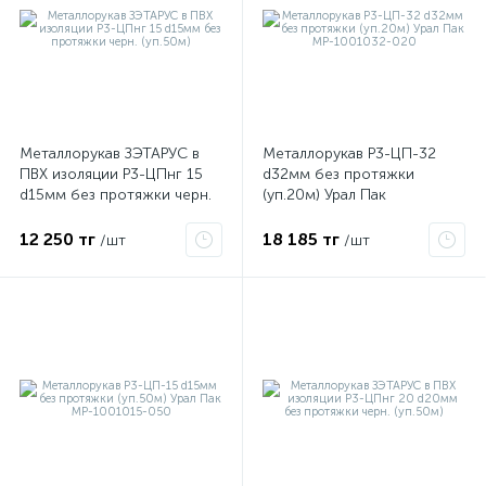
Металлорукав ЗЭТАРУС в
Металлорукав Р3-ЦП-32
ПВХ изоляции Р3-ЦПнг 15
d32мм без протяжки
d15мм без протяжки черн.
(уп.20м) Урал Пак
(уп.50м)
МР-1001032-020
12 250 тг
18 185 тг
/шт
/шт
е
ые
ие