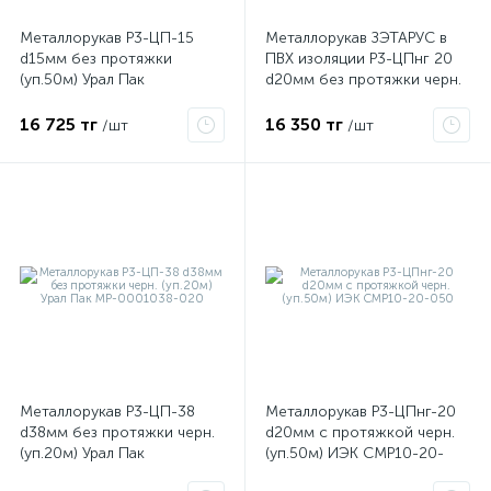
Металлорукав Р3-ЦП-15
Металлорукав ЗЭТАРУС в
d15мм без протяжки
ПВХ изоляции Р3-ЦПнг 20
ые
(уп.50м) Урал Пак
d20мм без протяжки черн.
МР-1001015-050
(уп.50м)
16 725 тг
16 350 тг
/шт
/шт
Металлорукав Р3-ЦП-38
Металлорукав Р3-ЦПнг-20
d38мм без протяжки черн.
d20мм с протяжкой черн.
(уп.20м) Урал Пак
(уп.50м) ИЭК CMP10-20-
МР-0001038-020
050