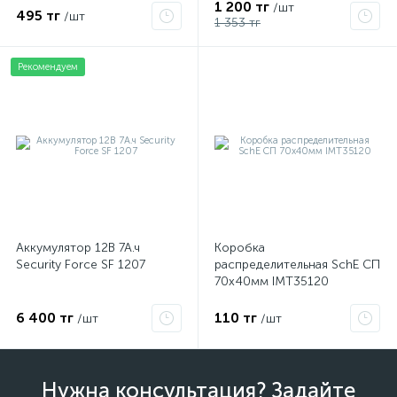
1 200 тг
/шт
495 тг
/шт
1 353 тг
Рекомендуем
Аккумулятор 12В 7А.ч
Коробка
Security Force SF 1207
распределительная SchE СП
70х40мм IMT35120
6 400 тг
110 тг
/шт
/шт
Нужна консультация? Задайте