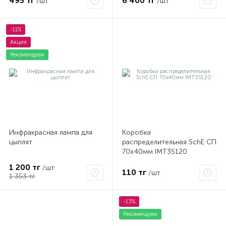
495 тг
6 400 тг
/шт
/шт
-11%
Акция
Рекомендуем
Инфракрасная лампа для
Коробка
цыплят
распределительная SchE СП
70х40мм IMT35120
1 200 тг
/шт
110 тг
/шт
1 353 тг
-13%
Рекомендуем