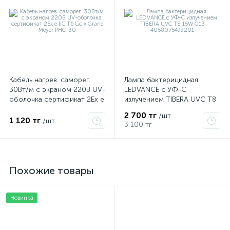
Кабель нагрев. саморег.
Лампа бактерицидная
30Вт/м с экраном 220В UV-
LEDVANCE с УФ-С
оболочка сертификат 2Ex e
излучением TIBERA UVC T8
IIC T6 Gc x Grand Meyer
15W G13 4058075499201
2 700 тг
/шт
PHC-30
1 120 тг
/шт
3 100 тг
Похожие товары
Новинка