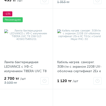
495 тг
/шт
1 353 тг
-13%
Рекомендуем
Лампа бактерицидная
Кабель нагрев. саморег.
LEDVANCE с УФ-С
30Вт/м с экраном 220В UV-
излучением TIBERA UVC T8
оболочка сертификат 2Ex e
15W G13 4058075499201
IIC T6 Gc x Grand Meyer
2 700 тг
/шт
PHC-30
1 120 тг
/шт
3 100 тг