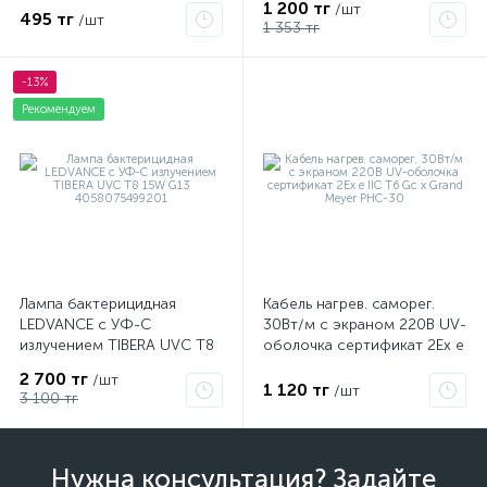
1 200 тг
/шт
495 тг
/шт
1 353 тг
-13%
Рекомендуем
Лампа бактерицидная
Кабель нагрев. саморег.
LEDVANCE с УФ-С
30Вт/м с экраном 220В UV-
излучением TIBERA UVC T8
оболочка сертификат 2Ex e
15W G13 4058075499201
IIC T6 Gc x Grand Meyer
2 700 тг
/шт
PHC-30
1 120 тг
/шт
3 100 тг
Нужна консультация? Задайте