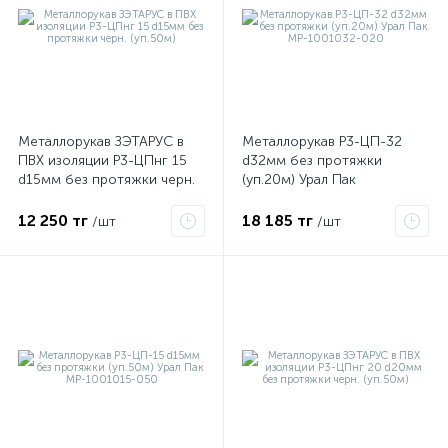
Металлорукав ЗЭТАРУС в
Металлорукав Р3-ЦП-32
ПВХ изоляции Р3-ЦПнг 15
d32мм без протяжки
d15мм без протяжки черн.
(уп.20м) Урал Пак
(уп.50м)
МР-1001032-020
12 250 тг
18 185 тг
/шт
/шт
е
ые
ие