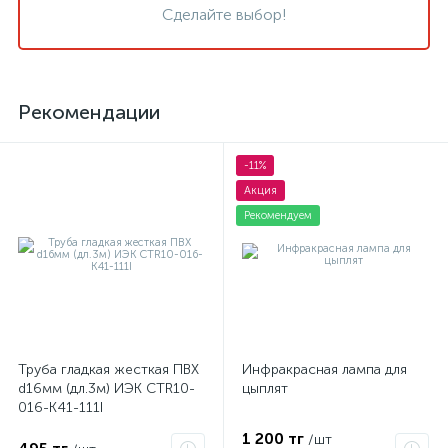
Сделайте выбор!
Рекомендации
-11%
Акция
Рекомендуем
Труба гладкая жесткая ПВХ
Инфракрасная лампа для
d16мм (дл.3м) ИЭК CTR10-
цыплят
016-K41-111I
1 200 тг
/шт