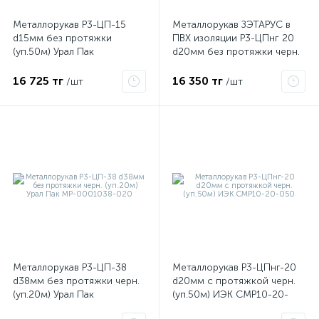
Металлорукав Р3-ЦП-15
Металлорукав ЗЭТАРУС в
d15мм без протяжки
ПВХ изоляции Р3-ЦПнг 20
ые
(уп.50м) Урал Пак
d20мм без протяжки черн.
МР-1001015-050
(уп.50м)
16 725 тг
16 350 тг
/шт
/шт
Металлорукав Р3-ЦП-38
Металлорукав Р3-ЦПнг-20
d38мм без протяжки черн.
d20мм с протяжкой черн.
(уп.20м) Урал Пак
(уп.50м) ИЭК CMP10-20-
МР-0001038-020
050