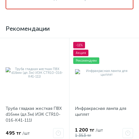
Рекомендации
-11%
Акция
Рекомендуем
Труба гладкая жесткая ПВХ
Инфракрасная лампа для
d16мм (дл.3м) ИЭК CTR10-
цыплят
016-K41-111I
1 200 тг
/шт
495 тг
/шт
1 353 тг