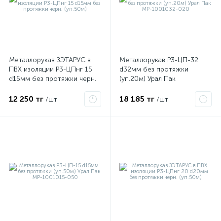
Металлорукав ЗЭТАРУС в
Металлорукав Р3-ЦП-32
ПВХ изоляции Р3-ЦПнг 15
d32мм без протяжки
d15мм без протяжки черн.
(уп.20м) Урал Пак
(уп.50м)
МР-1001032-020
12 250 тг
18 185 тг
/шт
/шт
е
ые
ие