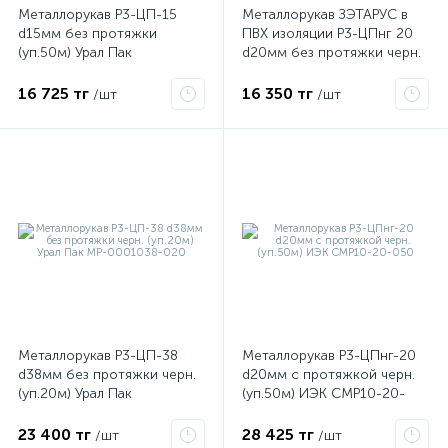
Металлорукав Р3-ЦП-15
Металлорукав ЗЭТАРУС в
d15мм без протяжки
ПВХ изоляции Р3-ЦПнг 20
(уп.50м) Урал Пак
d20мм без протяжки черн.
ые
МР-1001015-050
(уп.50м)
16 725 тг
16 350 тг
/шт
/шт
Металлорукав Р3-ЦП-38
Металлорукав Р3-ЦПнг-20
d38мм без протяжки черн.
d20мм с протяжкой черн.
(уп.20м) Урал Пак
(уп.50м) ИЭК CMP10-20-
МР-0001038-020
050
23 400 тг
28 425 тг
/шт
/шт