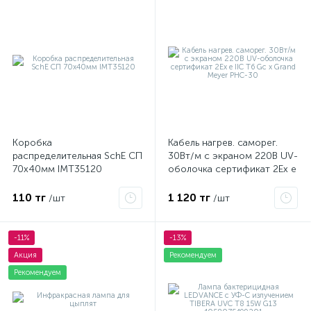
Коробка
Кабель нагрев. саморег.
распределительная SchE СП
30Вт/м с экраном 220В UV-
70х40мм IMT35120
оболочка сертификат 2Ex e
IIC T6 Gc x Grand Meyer
PHC-30
110 тг
1 120 тг
/шт
/шт
-11%
-13%
Акция
Рекомендуем
Рекомендуем