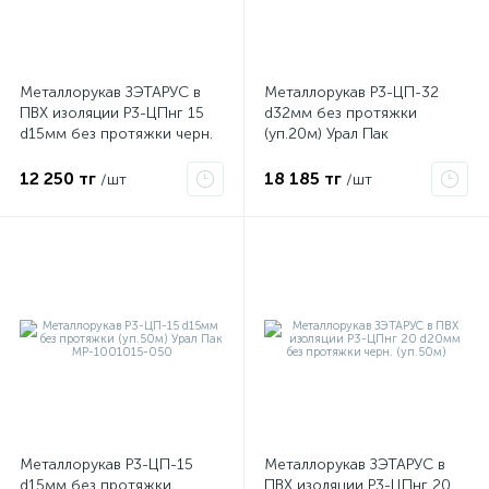
Металлорукав ЗЭТАРУС в
Металлорукав Р3-ЦП-32
ПВХ изоляции Р3-ЦПнг 15
d32мм без протяжки
d15мм без протяжки черн.
(уп.20м) Урал Пак
(уп.50м)
МР-1001032-020
12 250 тг
18 185 тг
/шт
/шт
е
ые
Металлорукав Р3-ЦП-15
Металлорукав ЗЭТАРУС в
d15мм без протяжки
ПВХ изоляции Р3-ЦПнг 20
ие