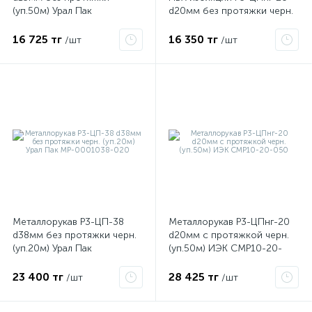
(уп.50м) Урал Пак
d20мм без протяжки черн.
МР-1001015-050
(уп.50м)
16 725 тг
16 350 тг
/шт
/шт
ые
Металлорукав Р3-ЦП-38
Металлорукав Р3-ЦПнг-20
d38мм без протяжки черн.
d20мм с протяжкой черн.
(уп.20м) Урал Пак
(уп.50м) ИЭК CMP10-20-
МР-0001038-020
050
23 400 тг
28 425 тг
/шт
/шт