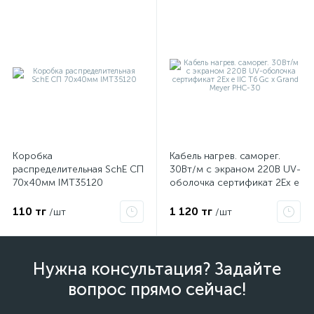
Коробка
Кабель нагрев. саморег.
распределительная SchE СП
30Вт/м с экраном 220В UV-
70х40мм IMT35120
оболочка сертификат 2Ex e
IIC T6 Gc x Grand Meyer
PHC-30
110 тг
1 120 тг
/шт
/шт
Нужна консультация? Задайте
вопрос прямо сейчас!