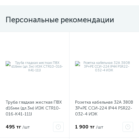
Персональные рекомендации
Труба гладкая жесткая ПВХ
Розетка кабельная 32А 380В
d16мм (дл.3м) ИЭК CTR10-
3P+PЕ ССИ-224 IP44 PSR22-
016-K41-111I
032-4 ИЭК
495 тг
1 900 тг
/шт
/шт