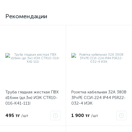
Рекомендации
Труба гладкая жесткая ПВХ
Розетка кабельная 32А 380В
d16мм (дл.3м) ИЭК CTR10-
3P+PЕ ССИ-224 IP44 PSR22-
016-K41-111I
032-4 ИЭК
495 тг
1 900 тг
/шт
/шт