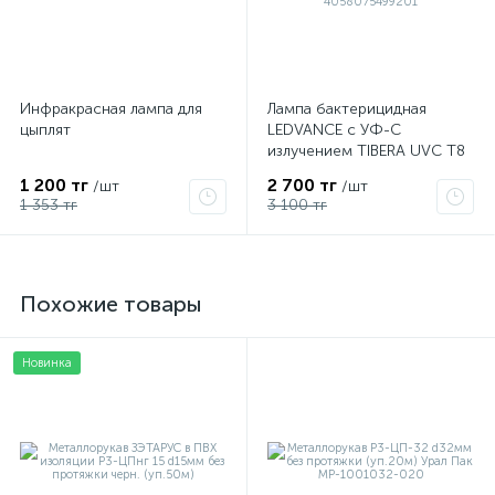
Инфракрасная лампа для
Лампа бактерицидная
цыплят
LEDVANCE с УФ-С
излучением TIBERA UVC T8
15W G13 4058075499201
1 200 тг
2 700 тг
/шт
/шт
1 353 тг
3 100 тг
Похожие товары
Новинка