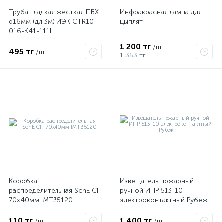
Труба гладкая жесткая ПВХ
Инфракрасная лампа для
d16мм (дл.3м) ИЭК CTR10-
цыплят
016-K41-111I
1 200 тг
/шт
495 тг
/шт
1 353 тг
Коробка
Извещатель пожарный
распределительная SchE СП
ручной ИПР 513-10
70х40мм IMT35120
электроконтактный Рубеж
110 тг
1 400 тг
/шт
/шт