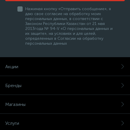
Нажимая кнопку «Отправить сообщение», я
даю свое согласие на обработку моих
персональных данных, в соответствии с
Законом Республики Казахстан от 21 мая
2013года № 94-V «О персональных данных и
их защите», на условиях и для целей,
определенных в Согласии на обработку
персональных данных
Акции
Бренды
Магазины
Услуги