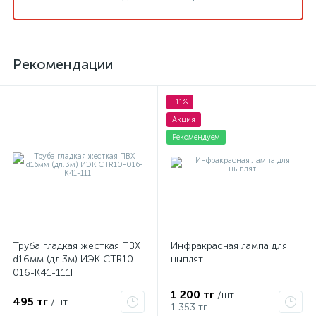
Рекомендации
-11%
Акция
Рекомендуем
Труба гладкая жесткая ПВХ
Инфракрасная лампа для
d16мм (дл.3м) ИЭК CTR10-
цыплят
016-K41-111I
1 200 тг
/шт
495 тг
/шт
1 353 тг