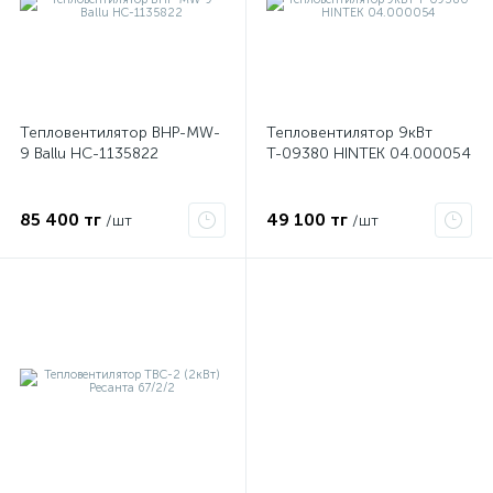
Тепловентилятор BHP-MW-
Тепловентилятор 9кВт
9 Ballu НС-1135822
Т-09380 HINTEK 04.000054
85 400 тг
49 100 тг
/шт
/шт
е
ые
ие