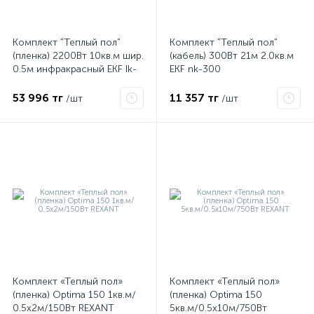
Комплект "Теплый пол"
Комплект "Теплый пол"
ые
(пленка) 2200Вт 10кв.м шир.
(кабель) 300Вт 21м 2.0кв.м
0.5м инфракрасный EKF Ik-
EKF nk-300
220-2200/0.5-10
53 996 тг
11 357 тг
/шт
/шт
Комплект «Теплый пол»
Комплект «Теплый пол»
(пленка) Optima 150 1кв.м/
(пленка) Optima 150
0.5х2м/150Вт REXANT
5кв.м/0.5х10м/750Вт