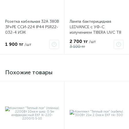
Розетка кабельная 32А 380В
Лампа бактерицидная
3P+PЕ ССИ-224 IP44 PSR22-
LEDVANCE с УФ-С
032-4 ИЭК
излучением TIBERA UVC T8
15W G13 4058075499201
2 700 тг
/шт
1 900 тг
/шт
3 100 тг
Похожие товары
е
ые
ие