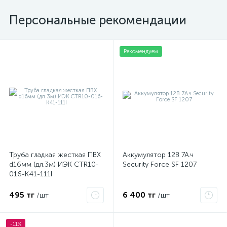
Персональные рекомендации
Рекомендуем
Труба гладкая жесткая ПВХ
Аккумулятор 12В 7А.ч
d16мм (дл.3м) ИЭК CTR10-
Security Force SF 1207
016-K41-111I
495 тг
6 400 тг
/шт
/шт
-11%