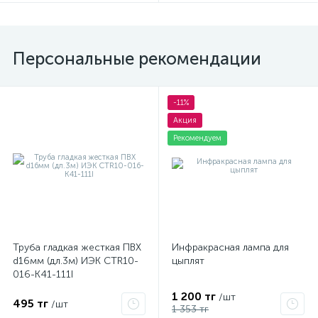
Персональные рекомендации
-11%
Акция
Рекомендуем
Труба гладкая жесткая ПВХ
Инфракрасная лампа для
d16мм (дл.3м) ИЭК CTR10-
цыплят
016-K41-111I
1 200 тг
/шт
495 тг
/шт
1 353 тг