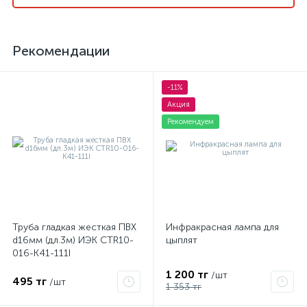
Рекомендации
-11%
Акция
Рекомендуем
Труба гладкая жесткая ПВХ
Инфракрасная лампа для
d16мм (дл.3м) ИЭК CTR10-
цыплят
016-K41-111I
1 200 тг
/шт
495 тг
/шт
1 353 тг