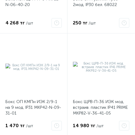
N-06-40-20
2мод. IP30 бел. 68022
ые
4 268 тг
250 тг
/шт
/шт
Бокс ОП КМПн ИЭК 2/9-1
Бокс ЩРВ-П-36 ИЭК мод.
на 9 мод. IP31 MKP42-N-09-
встраив. пластик IP41 PRIME
31-01
MKP82-V-36-41-05
1 470 тг
14 980 тг
/шт
/шт