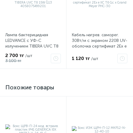
Лампа бактерицидная
Кабель нагрев. саморег.
LEDVANCE с УФ-С
30Вт/м с экраном 220В UV-
излучением TIBERA UVC T8
оболочка сертификат 2Ex e
15W G13 4058075499201
IIC T6 Gc x Grand Meyer
2 700 тг
/шт
PHC-30
1 120 тг
/шт
3 100 тг
Похожие товары