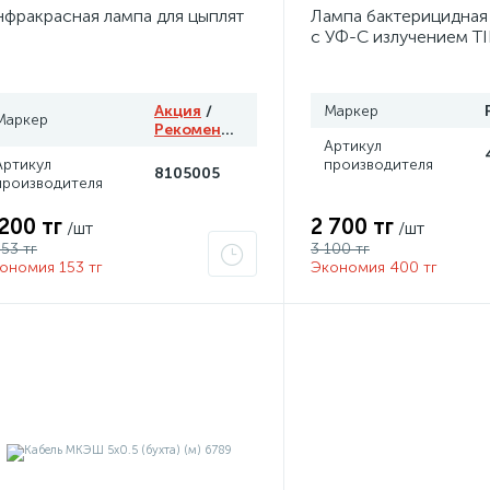
фракрасная лампа для цыплят
Лампа бактерицидна
с УФ-С излучением T
T8 15W G13 4058075
Акция
/
Маркер
Маркер
Рекомендуем
Артикул
Артикул
производителя
8105005
производителя
 200 тг
2 700 тг
/шт
/шт
353 тг
3 100 тг
ономия 153 тг
Экономия 400 тг