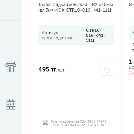
Труба гладкая жесткая ПВХ d16мм
Ин
(дл.3м) ИЭК CTR10-016-K41-111I
CTR10-
Артикул
016-K41-
производителя
111I
1
1 
495 тг
/шт
Эк