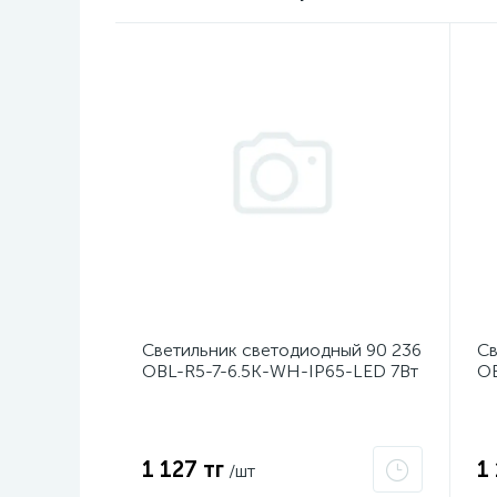
Светильник светодиодный 90 236
Св
OBL-R5-7-6.5K-WH-IP65-LED 7Вт
OB
6500К IP65 690лм ЖКХ круг бел.
40
пластик ОНЛАЙТ 90236
п
1 127 тг
1
/шт