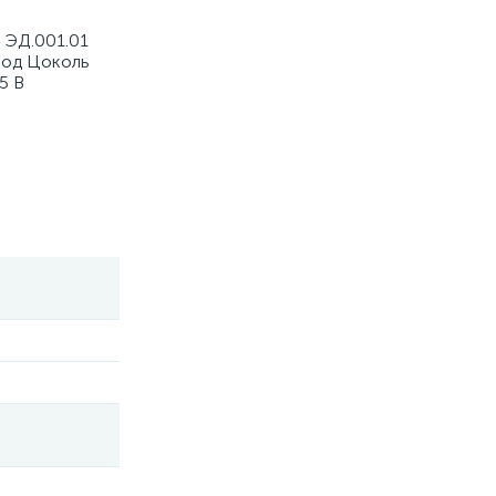
 ЭД.001.01
иод Цоколь
5 В