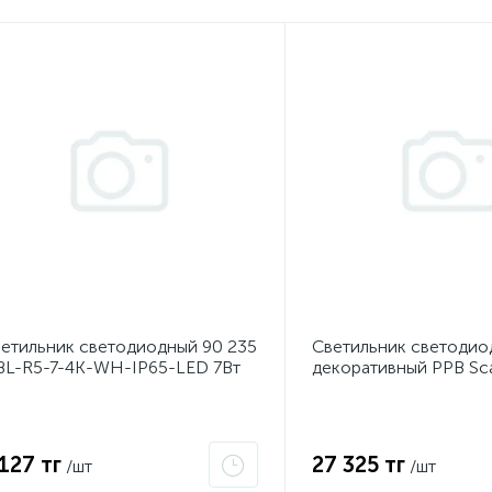
етильник светодиодный 90 235
Светильник светодио
L-R5-7-4K-WH-IP65-LED 7Вт
декоративный PPB Sc
00К IP65 690лм ЖКХ круг бел.
90Вт 3000-6500К IP2
ластик ОНЛАЙТ 90235
настенно-потолочный
GR/W JazzWay 50371
 127 тг
27 325 тг
/шт
/шт