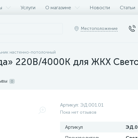
ы
Услуги
О магазине
Новости
Статьи
Местоположение
ьник настенно-потолочный
да» 220В/4000К для ЖКХ Свето
ывы
0
Артикул:
ЭД.001.01
Пока нет отзывов
Артикул
ЭД.0
Производитель
Све