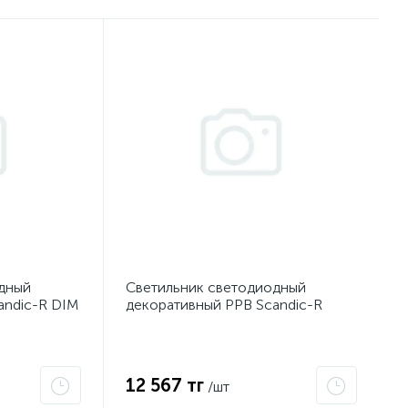
дный
Светильник светодиодный
andic-R DIM
декоративный PPB Scandic-R
0 d480х50
36Вт 4000К IP20 d380х50
 диммир.
настенно-потолочный
51
WHJazzWay 5036826
12 567 тг
/шт