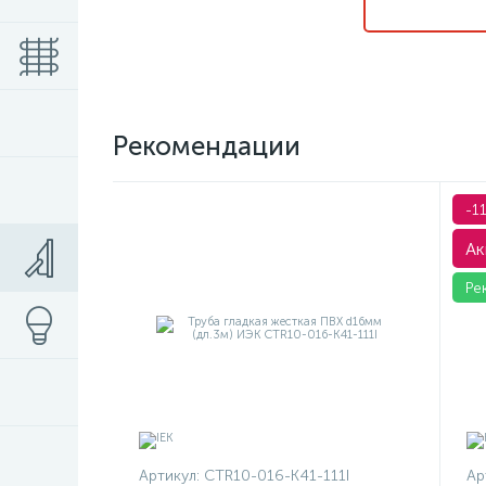
Рекомендации
-1
Ак
Ре
Артикул:
CTR10-016-K41-111I
Ар