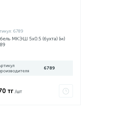
тикул:
6789
бель МКЭШ 5х0.5 (бухта) (м)
89
Артикул
6789
производителя
70 тг
/шт