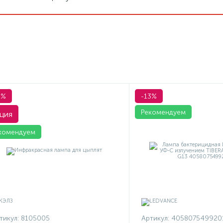
1%
-13%
Рекомендуем
ция
комендуем
тикул:
8105005
Артикул:
405807549920