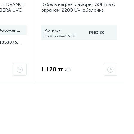
я LEDVANCE
Кабель нагрев. саморег. 30Вт/м с
IBERA UVC
экраном 220В UV-оболочка
499201
сертификат 2Ex e IIC T6 Gc x
Grand Meyer PHC-30
Рекомендуем
Артикул
PHC-30
производителя
4058075499201
1 120 тг
/шт