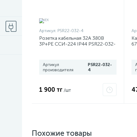
Артикул:
PSR22-032-4
Ар
Розетка кабельная 32А 380В
Ка
3P+PЕ ССИ-224 IP44 PSR22-032-
67
4 ИЭК
Артикул
PSR22-032-
производителя
4
1 900 тг
4
/шт
Похожие товары