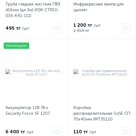
Труба гладкая жесткая ПВХ
Инфракрасная лампа для
d16мм (дл.3м) ИЭК CTR10-
цыплят
016-K41-111I
1 200 тг
/шт
495 тг
/шт
1 353 тг
Рекомендуем
Аккумулятор 12В 7А.ч
Коробка
Security Force SF 1207
распределительная SchE СП
70х40мм IMT35120
6 400 тг
110 тг
/шт
/шт