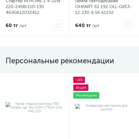
Стартер IN HOME 2 4-22W
Лампа светодиодная
220-240В/110-130
ОНЛАЙТ 61 192 OLL-GX53-
4690612032412
12-230-6.5K 61192
60 тг
640 тг
/шт
/шт
Персональные рекомендации
-11%
Акция
Рекомендуем