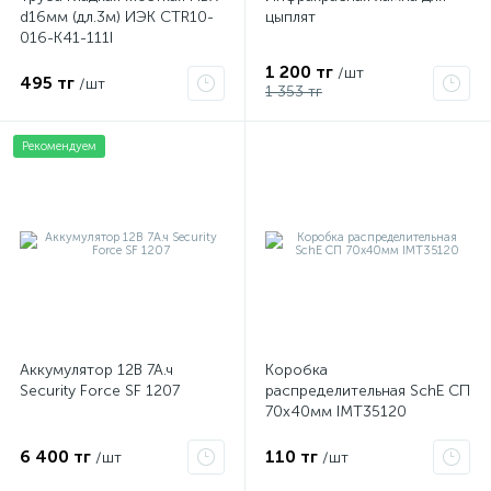
d16мм (дл.3м) ИЭК CTR10-
цыплят
016-K41-111I
1 200 тг
/шт
495 тг
/шт
1 353 тг
Рекомендуем
Аккумулятор 12В 7А.ч
Коробка
Security Force SF 1207
распределительная SchE СП
70х40мм IMT35120
6 400 тг
110 тг
/шт
/шт