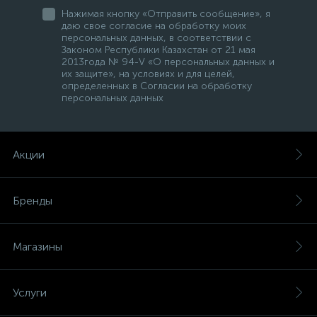
Нажимая кнопку «Отправить сообщение», я
даю свое согласие на обработку моих
персональных данных, в соответствии с
Законом Республики Казахстан от 21 мая
2013года № 94-V «О персональных данных и
их защите», на условиях и для целей,
определенных в Согласии на обработку
персональных данных
Акции
Бренды
Магазины
Услуги