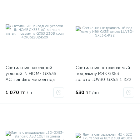
Светильник накладной
Светильник встраиваемый
угловой IN HOME GX53S-
под лампу ИЭК GX53
AC-standard металл под
золото LUVB0-GX53-1-K22
е
лампу GX53 230В хром
4690612024509
1 070 тг
530 тг
/шт
/шт
ые
ие