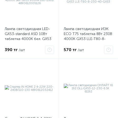
ые
Лампа светодиодная LED-
Лампа светодиодная ИЭК
GX53-standard ASD 10Вт
ECO T75 таблетка 8Вт 230В
таблетка 4000К бел. GX53
4000К GX53 LLE-T80-8-
900лм 160-260В
230-40-GX53
4690612005126
390 тг
570 тг
/шт
/шт