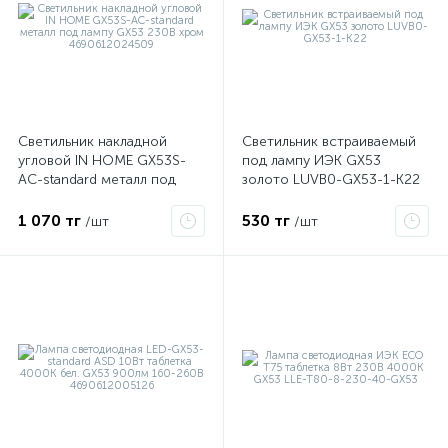
Светильник накладной
Светильник встраиваемый
угловой IN HOME GX53S-
под лампу ИЭК GX53
AC-standard металл под
золото LUVB0-GX53-1-K22
лампу GX53 230В хром
4690612024509
1 070 тг
530 тг
/шт
/шт
е
ые
ие