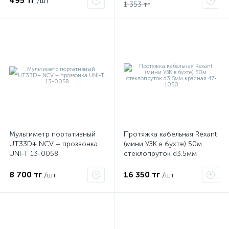
495 тг
/шт
1 353 тг
Мультиметр портативный
Протяжка кабельная Rexant
UT33D+ NCV + прозвонка
(мини УЗК в бухте) 50м
UNI-T 13-0058
стеклопруток d3.5мм
красная 47-1050
8 700 тг
16 350 тг
/шт
/шт