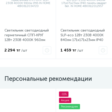
Светильник светодиодный
Светильник светодиодный
герметичный СПП-КРУГ
SLP-eco 12Вт 230В 4000К
12Вт 230В 4000К 960лм
840лм 171х171х23мм IP40
IP65 IN HOME
панель квадрат бел. IN
4690612034720
HOME 4690612012957
2 294 тг
1 459 тг
/шт
/шт
Персональные рекомендации
-11%
Акция
Рекомендуем