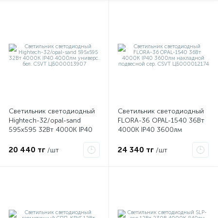
ые
Светильник светодиодный
Светильник светодиодный
Hightech-32/opal-sand
FLORA-36 OPAL-1540 36Вт
595х595 32Вт 4000К IP40
4000К IP40 3600лм
4000лм универс. бел. CSVT
накладной подвесной сер.
ЦБ000013907
CSVT ЦБ000012174
20 440 тг
24 340 тг
/шт
/шт