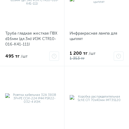
Труба гладкая жесткая ПВХ
Инфракрасная лампа для
d16мм (дл.3м) ИЭК CTR10-
цыплят
016-K41-111I
1 200 тг
/шт
495 тг
/шт
1 353 тг