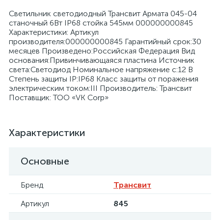
Светильник светодиодный Трансвит Армата 045-04
станочный 6Вт IP68 стойка 545мм 000000000845
Характеристики: Артикул
производителя:000000000845 Гарантийный срок:30
месяцев Произведено:Российская Федерация Вид
основания:Привинчивающаяся пластина Источник
я
света:Светодиод Номинальное напряжение с:12 В
Степень защиты IP:IP68 Класс защиты от поражения
электрическим током:III Производитель: Трансвит
Поставщик: ТОО «VK Corp»
Характеристики
Основные
Бренд
Трансвит
Артикул
845