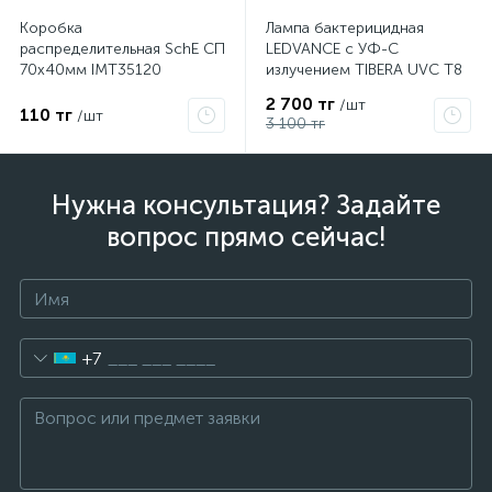
Коробка
Лампа бактерицидная
распределительная SchE СП
LEDVANCE с УФ-С
70х40мм IMT35120
излучением TIBERA UVC T8
15W G13 4058075499201
2 700 тг
/шт
110 тг
/шт
3 100 тг
Нужна консультация? Задайте
вопрос прямо сейчас!
+7