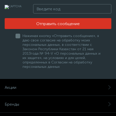
Отправить сообщение
Нажимая кнопку «Отправить сообщение», я
даю свое согласие на обработку моих
персональных данных, в соответствии с
Законом Республики Казахстан от 21 мая
2013года № 94-V «О персональных данных и
их защите», на условиях и для целей,
определенных в Согласии на обработку
персональных данных
Акции
Бренды