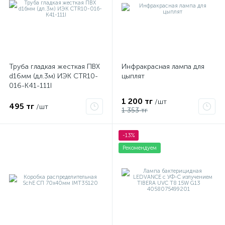
Труба гладкая жесткая ПВХ
Инфракрасная лампа для
d16мм (дл.3м) ИЭК CTR10-
цыплят
016-K41-111I
1 200 тг
/шт
495 тг
/шт
1 353 тг
-13%
Рекомендуем