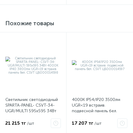
Похожие товары
е
ые
Светильник светодиодный
4000К IP54/IP20 3500лм
SPARTA-PANEL- CSVT-34-
UGR<19 встраив.
UGR/MULTI 595х595 34Вт
подвесной панель бел.
4000К IP40 3800лм
CSVT ЦБ000014597
UGR<19 встраив. панель
21 215 тг
17 207 тг
/шт
/шт
бел. CSVT ЦБ000014598
ие