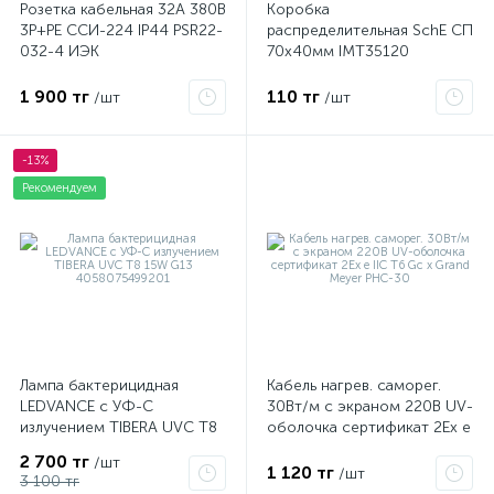
Розетка кабельная 32А 380В
Коробка
3P+PЕ ССИ-224 IP44 PSR22-
распределительная SchE СП
032-4 ИЭК
70х40мм IMT35120
1 900 тг
110 тг
/шт
/шт
-13%
Рекомендуем
Лампа бактерицидная
Кабель нагрев. саморег.
LEDVANCE с УФ-С
30Вт/м с экраном 220В UV-
излучением TIBERA UVC T8
оболочка сертификат 2Ex e
15W G13 4058075499201
IIC T6 Gc x Grand Meyer
2 700 тг
/шт
PHC-30
1 120 тг
/шт
3 100 тг