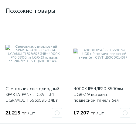
Похожие товары
е
Светильник светодиодный
4000К IP54/IP20 3500лм
SPARTA-PANEL- CSVT-34-
UGR<19 встраив.
ые
UGR/MULTI 595х595 34Вт
подвесной панель бел.
4000К IP40 3800лм
CSVT ЦБ000014597
UGR<19 встраив. панель
21 215 тг
17 207 тг
/шт
/шт
бел. CSVT ЦБ000014598
ие