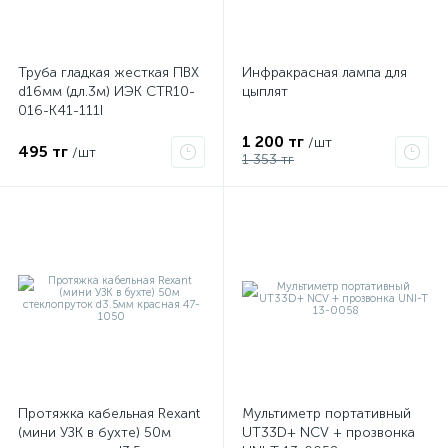
Труба гладкая жесткая ПВХ
Инфракрасная лампа для
d16мм (дл.3м) ИЭК CTR10-
цыплят
016-K41-111I
1 200 тг
/шт
495 тг
/шт
1 353 тг
Протяжка кабельная Rexant
Мультиметр портативный
(мини УЗК в бухте) 50м
UT33D+ NCV + прозвонка