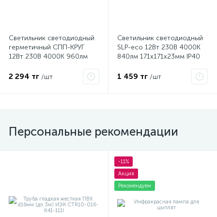
Светильник светодиодный
Светильник светодиодный
герметичный СПП-КРУГ
SLP-eco 12Вт 230В 4000К
12Вт 230В 4000К 960лм
840лм 171х171х23мм IP40
IP65 IN HOME
панель квадрат бел. IN
4690612034720
HOME 4690612012957
2 294 тг
1 459 тг
/шт
/шт
Персональные рекомендации
-11%
Акция
Рекомендуем