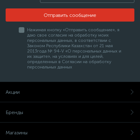
Отправить сообщение
Нажимая кнопку «Отправить сообщение», я
даю свое согласие на обработку моих
персональных данных, в соответствии с
Законом Республики Казахстан от 21 мая
2013года № 94-V «О персональных данных и
их защите», на условиях и для целей,
определенных в Согласии на обработку
персональных данных
Акции
Бренды
Магазины