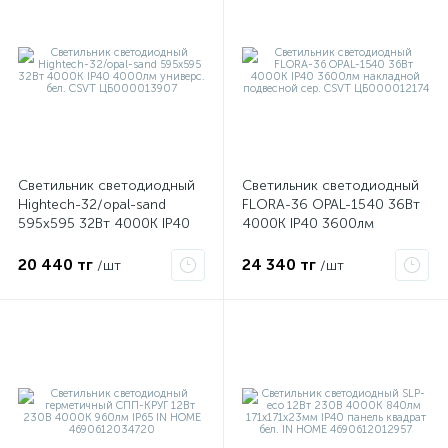
ые
Светильник светодиодный
Светильник светодиодный
Hightech-32/opal-sand
FLORA-36 OPAL-1540 36Вт
595х595 32Вт 4000К IP40
4000К IP40 3600лм
4000лм универс. бел. CSVT
накладной подвесной сер.
ЦБ000013907
CSVT ЦБ000012174
20 440 тг
24 340 тг
/шт
/шт