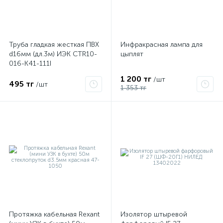
Труба гладкая жесткая ПВХ
Инфракрасная лампа для
d16мм (дл.3м) ИЭК CTR10-
цыплят
016-K41-111I
1 200 тг
/шт
495 тг
/шт
1 353 тг
Протяжка кабельная Rexant
Изолятор штыревой