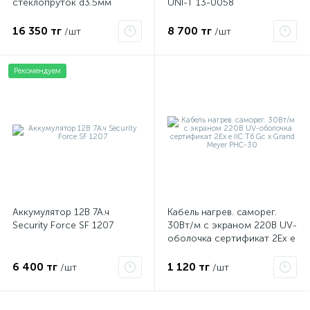
стеклопруток d3.5мм
UNI-T 13-0058
красная 47-1050
16 350 тг
8 700 тг
/шт
/шт
Рекомендуем
Аккумулятор 12В 7А.ч
Кабель нагрев. саморег.
Security Force SF 1207
30Вт/м с экраном 220В UV-
оболочка сертификат 2Ex e
IIC T6 Gc x Grand Meyer
PHC-30
6 400 тг
1 120 тг
/шт
/шт