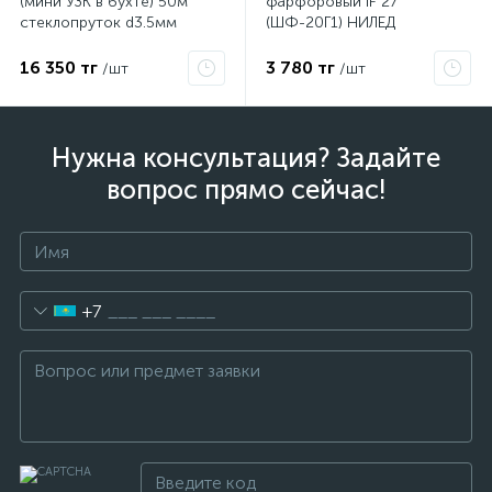
(мини УЗК в бухте) 50м
фарфоровый IF 27
стеклопруток d3.5мм
(ШФ-20Г1) НИЛЕД
красная 47-1050
13402022
16 350 тг
3 780 тг
/шт
/шт
Нужна консультация? Задайте
вопрос прямо сейчас!
+7