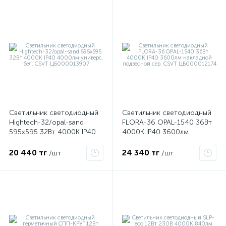
ые
Светильник светодиодный
Светильник светодиодный
Hightech-32/opal-sand
FLORA-36 OPAL-1540 36Вт
595х595 32Вт 4000К IP40
4000К IP40 3600лм
4000лм универс. бел. CSVT
накладной подвесной сер.
ЦБ000013907
CSVT ЦБ000012174
20 440 тг
24 340 тг
/шт
/шт