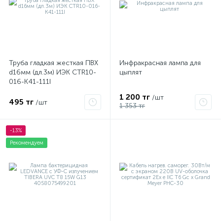
Труба гладкая жесткая ПВХ
Инфракрасная лампа для
d16мм (дл.3м) ИЭК CTR10-
цыплят
016-K41-111I
1 200 тг
/шт
495 тг
/шт
1 353 тг
-13%
Рекомендуем