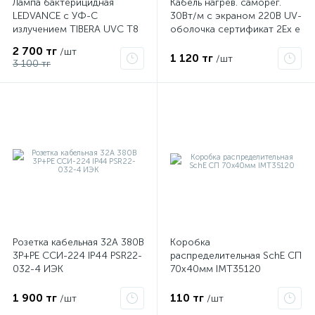
Лампа бактерицидная
Кабель нагрев. саморег.
LEDVANCE с УФ-С
30Вт/м с экраном 220В UV-
излучением TIBERA UVC T8
оболочка сертификат 2Ex e
15W G13 4058075499201
IIC T6 Gc x Grand Meyer
2 700 тг
/шт
PHC-30
1 120 тг
/шт
3 100 тг
Розетка кабельная 32А 380В
Коробка
3P+PЕ ССИ-224 IP44 PSR22-
распределительная SchE СП
032-4 ИЭК
70х40мм IMT35120
1 900 тг
110 тг
/шт
/шт