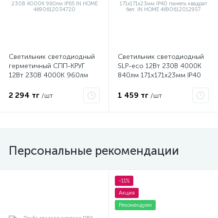
Светильник светодиодный
Светильник светодиодный
герметичный СПП-КРУГ
SLP-eco 12Вт 230В 4000К
12Вт 230В 4000К 960лм
840лм 171х171х23мм IP40
IP65 IN HOME
панель квадрат бел. IN
4690612034720
HOME 4690612012957
2 294 тг
1 459 тг
/шт
/шт
Персональные рекомендации
-11%
Акция
Рекомендуем