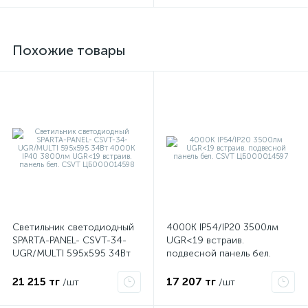
Похожие товары
е
ые
Светильник светодиодный
4000К IP54/IP20 3500лм
SPARTA-PANEL- CSVT-34-
UGR<19 встраив.
UGR/MULTI 595х595 34Вт
подвесной панель бел.
4000К IP40 3800лм
CSVT ЦБ000014597
UGR<19 встраив. панель
21 215 тг
17 207 тг
/шт
/шт
бел. CSVT ЦБ000014598
ие