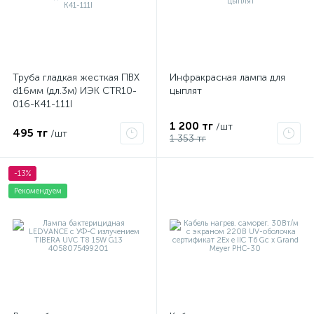
Труба гладкая жесткая ПВХ
Инфракрасная лампа для
d16мм (дл.3м) ИЭК CTR10-
цыплят
016-K41-111I
1 200 тг
/шт
495 тг
/шт
1 353 тг
-13%
Рекомендуем