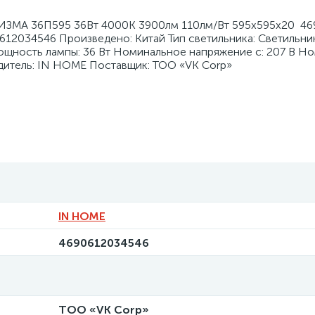
ЗМА 36П595 36Вт 4000К 3900лм 110лм/Вт 595х595х20 4
0612034546 Произведено: Китай Тип светильника: Светильни
Мощность лампы: 36 Вт Номинальное напряжение с: 207 В Н
одитель: IN HOME Поставщик: ТОО «VK Corp»
IN HOME
4690612034546
ТОО «VK Corp»