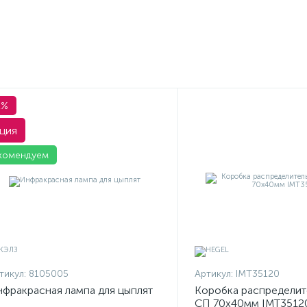
1%
ция
комендуем
тикул:
8105005
Артикул:
IMT35120
фракрасная лампа для цыплят
Коробка распределит
СП 70х40мм IMT3512