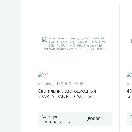
Артикул:
ЦБ000014598
Ар
Светильник светодиодный
40
SPARTA-PANEL- CSVT-34-
вс
UGR/MULTI 595х595 34Вт 4000К
C
IP40 3800лм UGR<19 встраив.
панель бел. CSVT ЦБ000014598
Артикул
ЦБ000014598
производителя