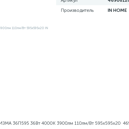
Артикул
4690612
Производитель
IN HOME
ЗМА 36П595 36Вт 4000К 3900лм 110лм/Вт 595х595х20 4