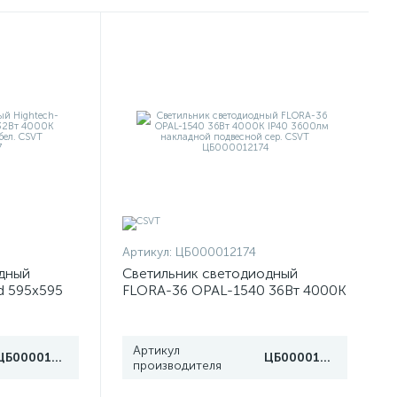
Артикул:
ЦБ000012174
дный
Светильник светодиодный
d 595х595
FLORA-36 OPAL-1540 36Вт 4000К
0лм
IP40 3600лм накладной
ЦБ000013907
подвесной сер. CSVT
ЦБ000012174
Артикул
ЦБ000013907
ЦБ000012174
производителя