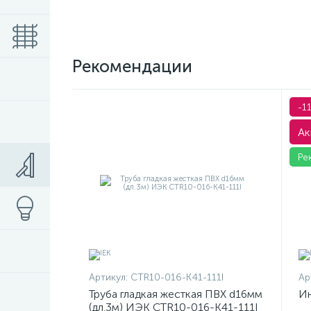
Рекомендации
-1
Ак
Ре
Артикул:
CTR10-016-K41-111I
Ар
Труба гладкая жесткая ПВХ d16мм
Ин
(дл.3м) ИЭК CTR10-016-K41-111I