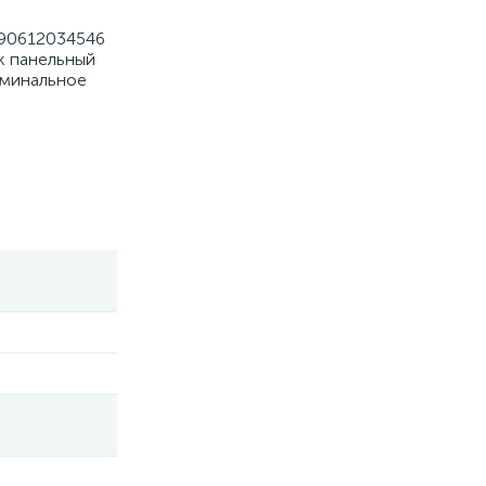
690612034546
к панельный
оминальное