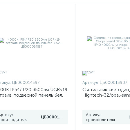
тикул:
ЦБ000014597
Артикул:
ЦБ000013907
00К IP54/IP20 3500лм UGR<19
Светильник светодио
траив. подвесной панель бел.
Hightech-32/opal-san
SVT ЦБ000014597
32Вт 4000К IP40 400
универс. бел. CSVT 
Артикул
Артикул
ЦБ000014597
производителя
производителя