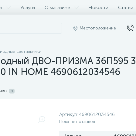
ы
Услуги
О магазине
Новости
Статьи
Местоположение
иодные светильники
диодный ДВО-ПРИЗМА 36П595 3
20 IN HOME 4690612034546
ывы
0
Артикул:
4690612034546
Пока нет отзывов