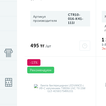
CTR10-
Артикул
016-K41-
производителя
111I
1
1 
495 тг
/шт
Эк
-13%
Рекомендуем