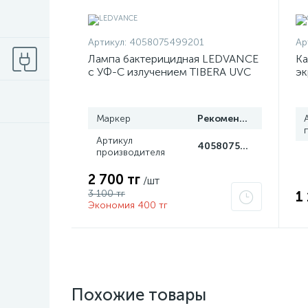
Артикул:
4058075499201
Ар
Лампа бактерицидная LEDVANCE
Ка
с УФ-С излучением TIBERA UVC
эк
T8 15W G13 4058075499201
се
Gr
Маркер
Рекомендуем
Артикул
4058075499201
производителя
2 700 тг
/шт
3 100 тг
1
Экономия 400 тг
Похожие товары