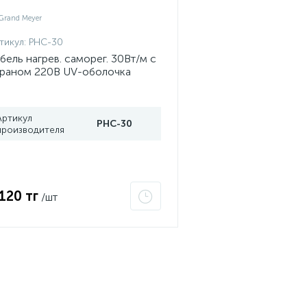
тикул:
PHC-30
бель нагрев. саморег. 30Вт/м с
раном 220В UV-оболочка
ртификат 2Ex e IIC T6 Gc x
and Meyer PHC-30
Артикул
PHC-30
производителя
 120 тг
/шт