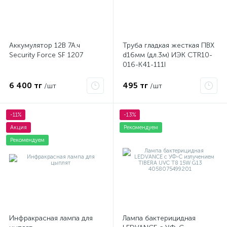
Аккумулятор 12В 7А.ч
Труба гладкая жесткая ПВХ
Security Force SF 1207
d16мм (дл.3м) ИЭК CTR10-
016-K41-111I
6 400 тг
495 тг
/шт
/шт
-11%
-13%
Акция
Рекомендуем
Рекомендуем
Инфракрасная лампа для
Лампа бактерицидная