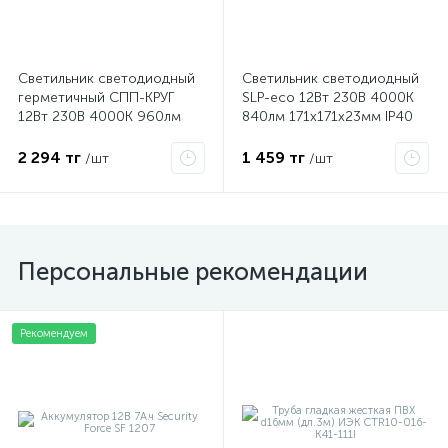
Светильник светодиодный
Светильник светодиодный
герметичный СПП-КРУГ
SLP-eco 12Вт 230В 4000К
12Вт 230В 4000К 960лм
840лм 171х171х23мм IP40
IP65 IN HOME
панель квадрат бел. IN
4690612034720
HOME 4690612012957
2 294 тг
1 459 тг
/шт
/шт
Персональные рекомендации
Рекомендуем