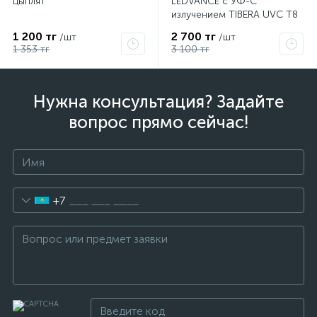
цыплят
LEDVANCE с УФ-С
излучением TIBERA UVC T8
15W G13 4058075499201
1 200 тг
2 700 тг
/шт
/шт
1 353 тг
3 100 тг
Нужна консультация? Задайте
вопрос прямо сейчас!
+7