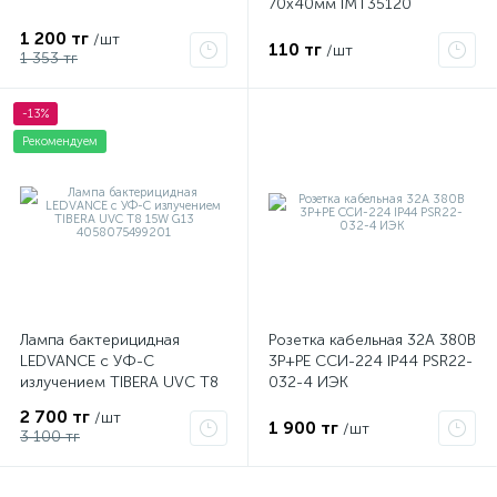
70х40мм IMT35120
1 200 тг
/шт
110 тг
/шт
1 353 тг
-13%
Рекомендуем
Лампа бактерицидная
Розетка кабельная 32А 380В
LEDVANCE с УФ-С
3P+PЕ ССИ-224 IP44 PSR22-
излучением TIBERA UVC T8
032-4 ИЭК
15W G13 4058075499201
2 700 тг
/шт
1 900 тг
/шт
3 100 тг