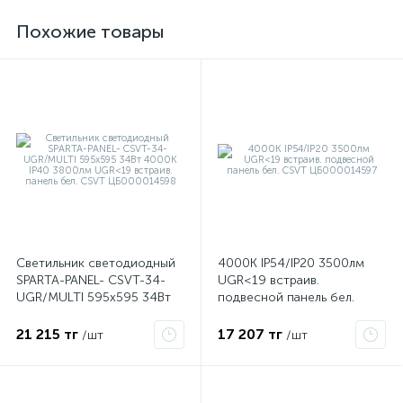
Похожие товары
е
Светильник светодиодный
4000К IP54/IP20 3500лм
SPARTA-PANEL- CSVT-34-
UGR<19 встраив.
ые
UGR/MULTI 595х595 34Вт
подвесной панель бел.
4000К IP40 3800лм
CSVT ЦБ000014597
UGR<19 встраив. панель
21 215 тг
17 207 тг
/шт
/шт
бел. CSVT ЦБ000014598
ие