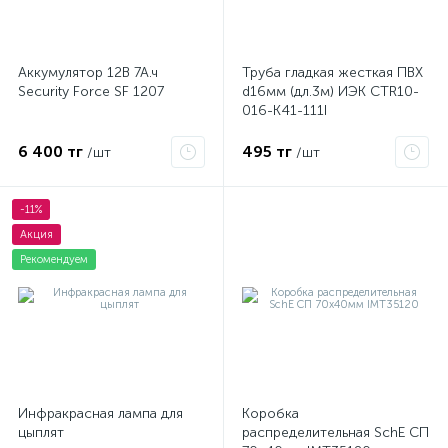
Аккумулятор 12В 7А.ч
Труба гладкая жесткая ПВХ
Security Force SF 1207
d16мм (дл.3м) ИЭК CTR10-
016-K41-111I
6 400 тг
495 тг
/шт
/шт
-11%
Акция
Рекомендуем
Инфракрасная лампа для
Коробка
цыплят
распределительная SchE СП