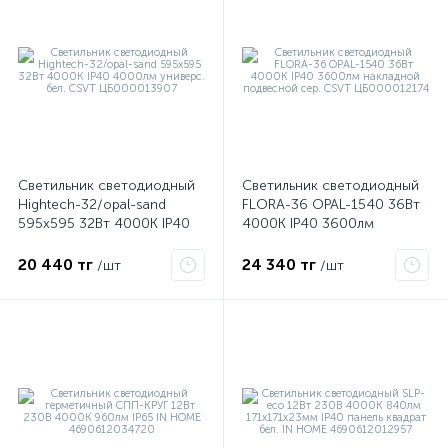
ые
Светильник светодиодный
Светильник светодиодный
Hightech-32/opal-sand
FLORA-36 OPAL-1540 36Вт
595х595 32Вт 4000К IP40
4000К IP40 3600лм
4000лм универс. бел. CSVT
накладной подвесной сер.
ЦБ000013907
CSVT ЦБ000012174
20 440 тг
24 340 тг
/шт
/шт