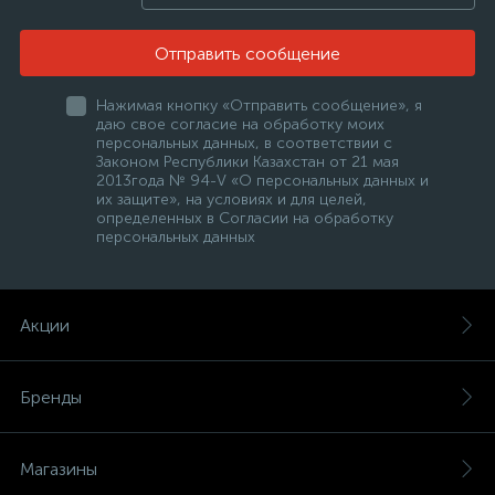
Отправить сообщение
Нажимая кнопку «Отправить сообщение», я
даю свое согласие на обработку моих
персональных данных, в соответствии с
Законом Республики Казахстан от 21 мая
2013года № 94-V «О персональных данных и
их защите», на условиях и для целей,
определенных в Согласии на обработку
персональных данных
Акции
Бренды
Магазины