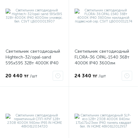
ые
Светильник светодиодный
Светильник светодиодный
Hightech-32/opal-sand
FLORA-36 OPAL-1540 36Вт
595х595 32Вт 4000К IP40
4000К IP40 3600лм
4000лм универс. бел. CSVT
накладной подвесной сер.
ЦБ000013907
CSVT ЦБ000012174
20 440 тг
24 340 тг
/шт
/шт