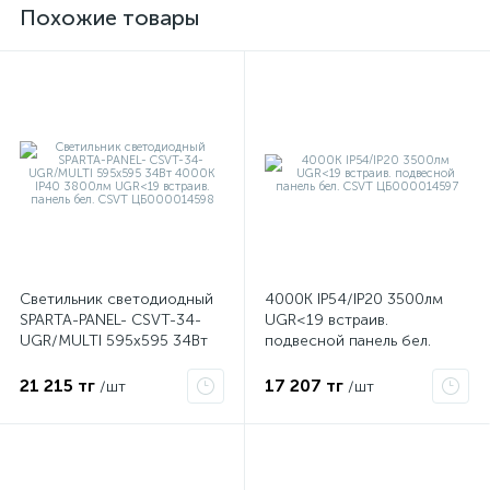
Похожие товары
е
Светильник светодиодный
4000К IP54/IP20 3500лм
SPARTA-PANEL- CSVT-34-
UGR<19 встраив.
UGR/MULTI 595х595 34Вт
подвесной панель бел.
ые
4000К IP40 3800лм
CSVT ЦБ000014597
UGR<19 встраив. панель
21 215 тг
17 207 тг
/шт
/шт
бел. CSVT ЦБ000014598
ие