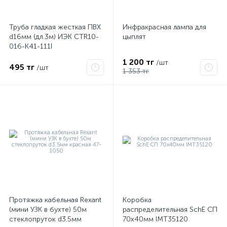
Труба гладкая жесткая ПВХ
Инфракрасная лампа для
d16мм (дл.3м) ИЭК CTR10-
цыплят
016-K41-111I
1 200 тг
/шт
495 тг
/шт
1 353 тг
Протяжка кабельная Rexant
Коробка
(мини УЗК в бухте) 50м
распределительная SchE СП
стеклопруток d3.5мм
70х40мм IMT35120