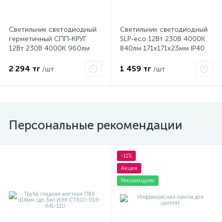
Светильник светодиодный
Светильник светодиодный
герметичный СПП-КРУГ
SLP-eco 12Вт 230В 4000К
12Вт 230В 4000К 960лм
840лм 171х171х23мм IP40
IP65 IN HOME
панель квадрат бел. IN
4690612034720
HOME 4690612012957
2 294 тг
1 459 тг
/шт
/шт
Персональные рекомендации
-11%
Акция
Рекомендуем