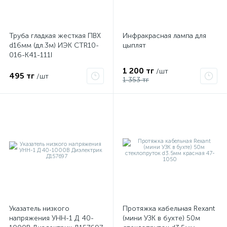
Труба гладкая жесткая ПВХ
Инфракрасная лампа для
d16мм (дл.3м) ИЭК CTR10-
цыплят
016-K41-111I
1 200 тг
/шт
495 тг
/шт
1 353 тг
Указатель низкого
Протяжка кабельная Rexant
напряжения УНН-1 Д 40-
(мини УЗК в бухте) 50м