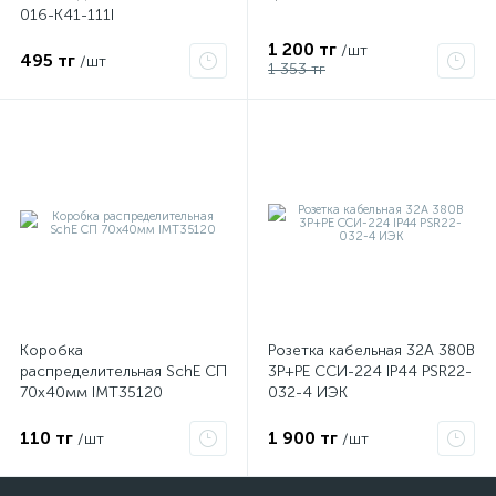
016-K41-111I
1 200 тг
/шт
495 тг
/шт
1 353 тг
Коробка
Розетка кабельная 32А 380В
распределительная SchE СП
3P+PЕ ССИ-224 IP44 PSR22-
70х40мм IMT35120
032-4 ИЭК
110 тг
1 900 тг
/шт
/шт