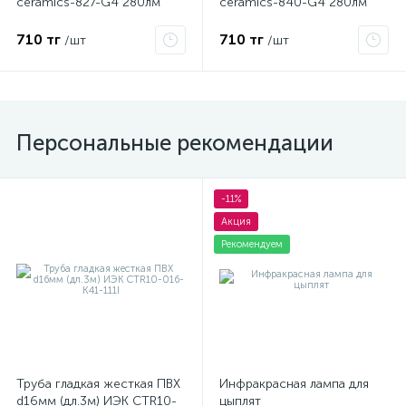
ceramics-827-G4 280лм
ceramics-840-G4 280лм
Б0027855
Б0027856
710 тг
710 тг
/шт
/шт
Персональные рекомендации
-11%
Акция
Рекомендуем
Труба гладкая жесткая ПВХ
Инфракрасная лампа для
d16мм (дл.3м) ИЭК CTR10-
цыплят