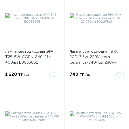
Лампа светодиодная ЭРА
Лампа светодиодная ЭРА
T25-5W-CORN-840-E14
JCD-3.5w-220V-corn
400лм Б0033031
ceramics-840-G9 280лм
Б0027862
1 220 тг
740 тг
/шт
/шт
е
ые
ие