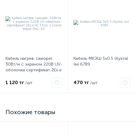
Кабель нагрев. саморег.
Кабель МКЭШ 5х0.5 (бухта)
30Вт/м с экраном 220В UV-
(м) 6789
оболочка сертификат 2Ex e
IIC T6 Gc x Grand Meyer
PHC-30
1 120 тг
470 тг
/шт
/шт
Похожие товары