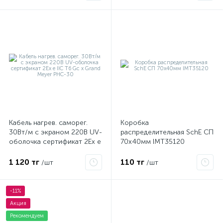
Кабель нагрев. саморег.
Коробка
30Вт/м с экраном 220В UV-
распределительная SchE СП
оболочка сертификат 2Ex e
70х40мм IMT35120
IIC T6 Gc x Grand Meyer
PHC-30
1 120 тг
110 тг
/шт
/шт
-11%
Акция
Рекомендуем