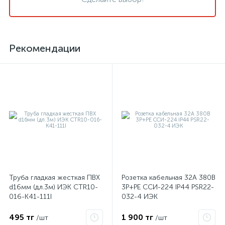
Рекомендации
Труба гладкая жесткая ПВХ
Розетка кабельная 32А 380В
d16мм (дл.3м) ИЭК CTR10-
3P+PЕ ССИ-224 IP44 PSR22-
016-K41-111I
032-4 ИЭК
495 тг
1 900 тг
/шт
/шт