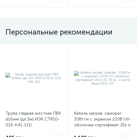
871150071045155
Персональные рекомендации
Труба гладкая жесткая ПВХ
Кабель нагрев. саморег.
d16мм (дл.3м) ИЭК CTR10-
30Вт/м с экраном 220В UV-
016-K41-111I
оболочка сертификат 2Ex e
IIC T6 Gc x Grand Meyer
PHC-30