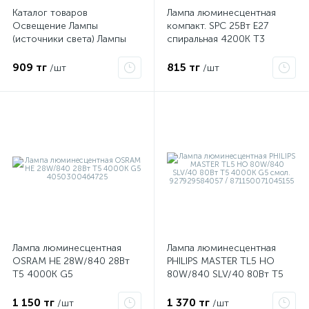
Каталог товаров
Лампа люминесцентная
Освещение Лампы
компакт. SPC 25Вт E27
(источники света) Лампы
спиральная 4200К Т3
люминесцентные Лампа
ЭКОНОМКА
люминесцентная
LKsmSPC25wE2742eco
909 тг
815 тг
/шт
/шт
компактная
интегрированная Лампа
люминесцентная компакт.
SPC 20Вт E27 спиральная
4000К Т3 КОСМОС
LKsmSPC20wE2742
Лампа люминесцентная
Лампа люминесцентная
OSRAM HE 28W/840 28Вт
PHILIPS MASTER TL5 HO
T5 4000К G5
80W/840 SLV/40 80Вт T5
4050300464725
4000К G5 смол.
927929584057 /
1 150 тг
1 370 тг
/шт
/шт