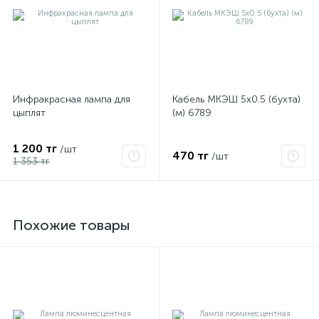
Инфракрасная лампа для
Кабель МКЭШ 5х0.5 (бухта)
цыплят
(м) 6789
1 200 тг
/шт
470 тг
/шт
1 353 тг
е
Похожие товары
ые
ие