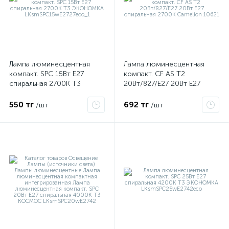
ые
Лампа люминесцентная
Лампа люминесцентная
компакт. SPC 15Вт E27
компакт. CF AS T2
спиральная 2700К Т3
20Вт/827/E27 20Вт E27
ЭКОНОМКА
спиральная 2700К Camelion
LKsmSPC15wE2727eco_1
10621
550 тг
692 тг
/шт
/шт