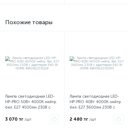
Похожие товары
е
ые
Лампа светодиодная LED-
Лампа светодиодная LED-
HP-PRO 50Вт 4000К нейтр.
HP-PRO 40Вт 4000К нейтр.
бел. E27 4500лм 230В с
бел. E27 3600лм 230В с
адаптером E40 IN HOME
адаптером E40 IN HOME
4690612031118
4690612031095
3 070 тг
2 480 тг
/шт
/шт
ие