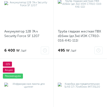
Аккумулятор 12В 7А.ч
Труба гладкая жесткая ПВХ
Security Force SF 1207
d16мм (дл.3м) ИЭК CTR10-
016-K41-111I
6 400 тг
495 тг
/шт
/шт
-11%
Акция
Рекомендуем