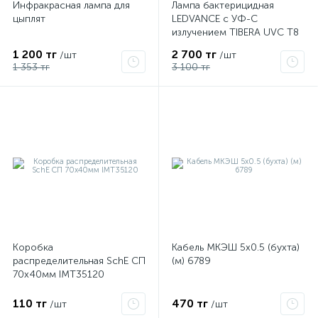
Инфракрасная лампа для
Лампа бактерицидная
цыплят
LEDVANCE с УФ-С
излучением TIBERA UVC T8
15W G13 4058075499201
1 200 тг
2 700 тг
/шт
/шт
1 353 тг
3 100 тг
Коробка
Кабель МКЭШ 5х0.5 (бухта)
распределительная SchE СП
(м) 6789
70х40мм IMT35120
110 тг
470 тг
/шт
/шт