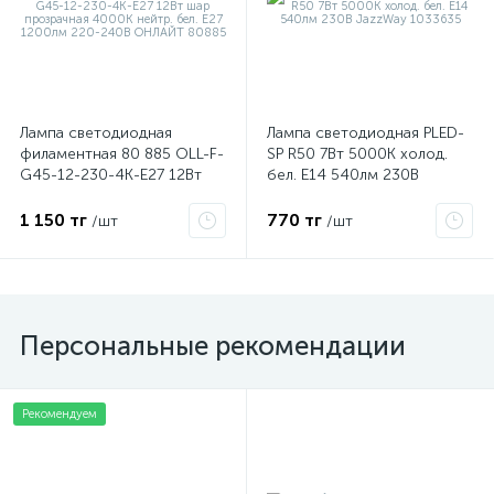
Лампа светодиодная
Лампа светодиодная PLED-
филаментная 80 885 OLL-F-
SP R50 7Вт 5000К холод.
G45-12-230-4K-E27 12Вт
бел. E14 540лм 230В
шар прозрачная 4000К
JazzWay 1033635
нейтр. бел. E27 1200лм
1 150 тг
770 тг
/шт
/шт
220-240В ОНЛАЙТ 80885
Персональные рекомендации
Рекомендуем