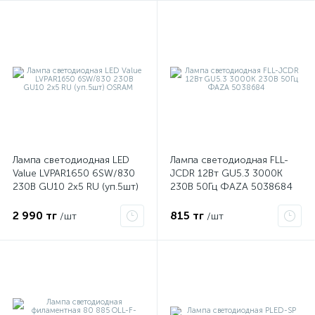
ые
Лампа светодиодная LED
Лампа светодиодная FLL-
Value LVPAR1650 6SW/830
JCDR 12Вт GU5.3 3000К
230В GU10 2х5 RU (уп.5шт)
230В 50Гц ФАZА 5038684
OSRAM
2 990 тг
815 тг
/шт
/шт