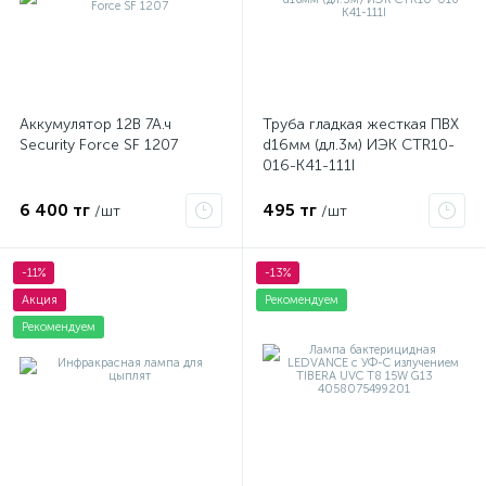
Аккумулятор 12В 7А.ч
Труба гладкая жесткая ПВХ
Security Force SF 1207
d16мм (дл.3м) ИЭК CTR10-
016-K41-111I
6 400 тг
495 тг
/шт
/шт
-11%
-13%
Акция
Рекомендуем
Рекомендуем