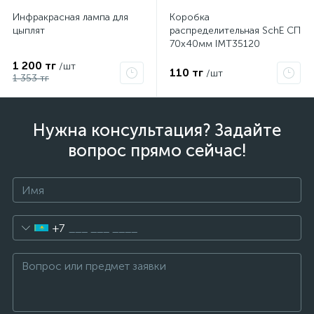
Инфракрасная лампа для
Коробка
цыплят
распределительная SchE СП
70х40мм IMT35120
1 200 тг
/шт
110 тг
/шт
1 353 тг
Нужна консультация? Задайте
вопрос прямо сейчас!
+7