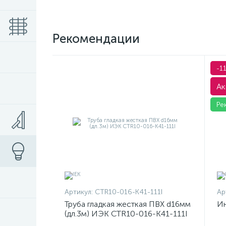
Рекомендации
-1
Ак
Ре
Артикул:
CTR10-016-K41-111I
Ар
Труба гладкая жесткая ПВХ d16мм
Ин
(дл.3м) ИЭК CTR10-016-K41-111I