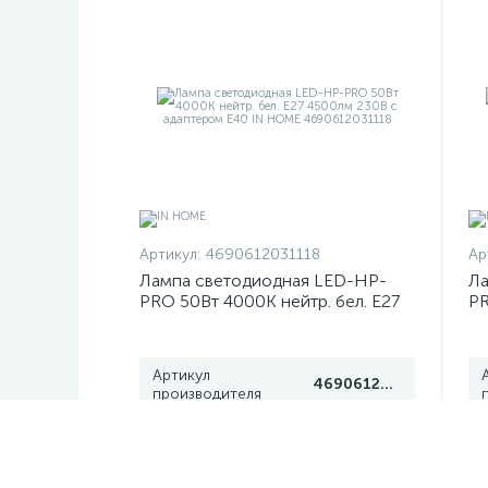
Артикул:
4690612031118
Ар
Лампа светодиодная LED-HP-
Ла
PRO 50Вт 4000К нейтр. бел. E27
PR
4500лм 230В с адаптером E40 IN
36
HOME 4690612031118
H
Артикул
4690612031118
производителя
3 070 тг
2
/шт