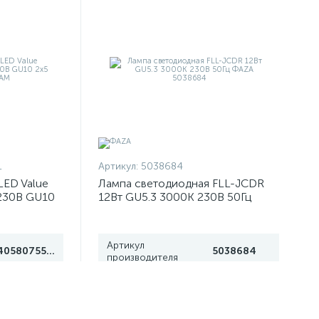
1
Артикул:
5038684
LED Value
Лампа светодиодная FLL-JCDR
230В GU10
12Вт GU5.3 3000К 230В 50Гц
M
ФАZА 5038684
Артикул
4058075584891
5038684
производителя
815 тг
/шт