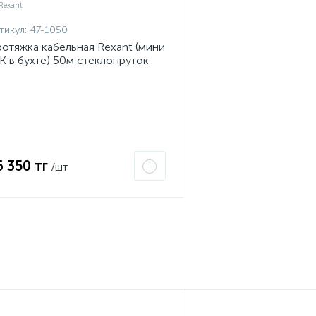
тикул:
47-1050
отяжка кабельная Rexant (мини
К в бухте) 50м стеклопруток
.5мм красная 47-1050
6 350 тг
/шт