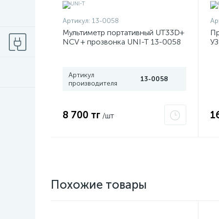
Артикул:
13-0058
Ар
Мультиметр портативный UT33D+
Пр
NCV + прозвонка UNI-T 13-0058
УЗ
d3
Артикул
13-0058
производителя
8 700 тг
1
/шт
Похожие товары