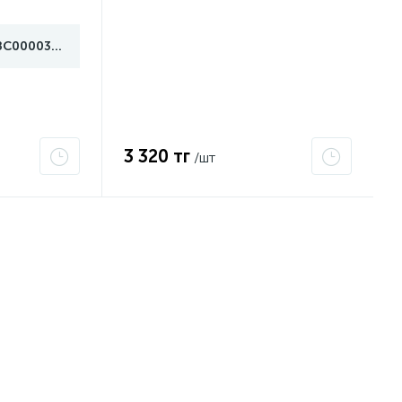
ЗС000030078
3 320 тг
/шт