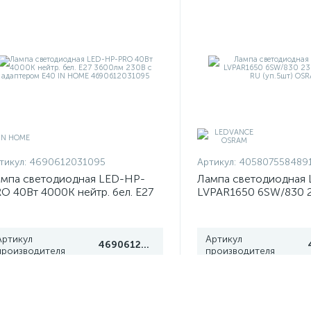
тикул:
4690612031095
Артикул:
405807558489
мпа светодиодная LED-HP-
Лампа светодиодная 
O 40Вт 4000К нейтр. бел. E27
LVPAR1650 6SW/830 
00лм 230В с адаптером E40 IN
2х5 RU (уп.5шт) OSRA
OME 4690612031095
Артикул
Артикул
4690612031095
производителя
производителя
 480 тг
2 990 тг
/шт
/шт