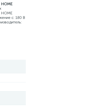
N HOME
:
IN HOME
ение с: 180 В
оизводитель: