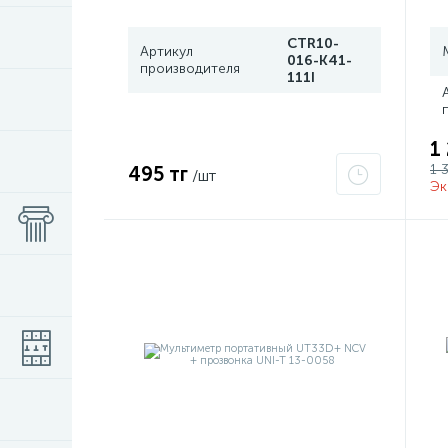
CTR10-
Артикул
016-K41-
производителя
111I
1
1 
495 тг
/шт
Эк