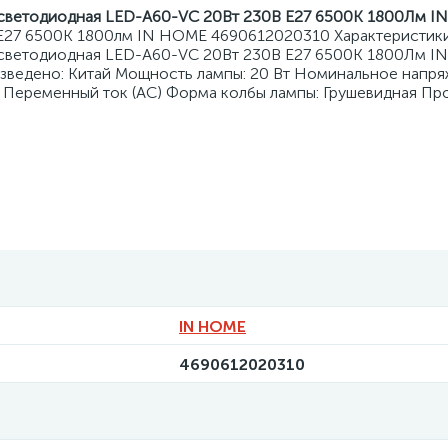
светодиодная LED-A60-VC 20Вт 230В Е27 6500К 1800Лм I
E27 6500К 1800лм IN HOME 4690612020310 Характеристики
 светодиодная LED-A60-VC 20Вт 230В Е27 6500К 1800Лм 
зведено: Китай Мощность лампы: 20 Вт Номинальное напряж
 Переменный ток (AC) Форма колбы лампы: Грушевидная Пр
IN HOME
4690612020310