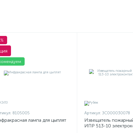
1%
ция
комендуем
тикул:
8105005
Артикул:
ЗС000030078
фракрасная лампа для цыплят
Извещатель пожарны
ИПР 513-10 электрок
Рубеж