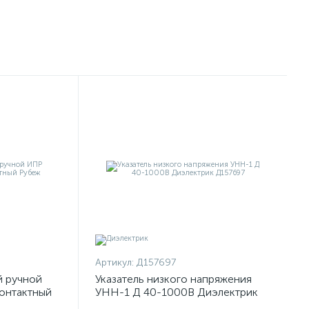
Артикул:
Д157697
й ручной
Указатель низкого напряжения
онтактный
УНН-1 Д 40-1000В Диэлектрик
Д157697