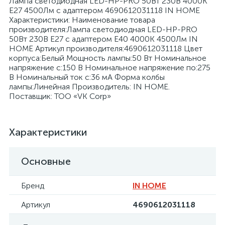
Лампа светодиодная LED-HP-PRO 50Вт 230В 4000К
E27 4500Лм с адаптером 4690612031118 IN HOME
Характеристики: Наименование товара
производителя:Лампа светодиодная LED-HP-PRO
50Вт 230В Е27 с адаптером E40 4000К 4500Лм IN
HOME Артикул производителя:4690612031118 Цвет
корпуса:Белый Мощность лампы:50 Вт Номинальное
я
напряжение с:150 В Номинальное напряжение по:275
В Номинальный ток с:36 мА Форма колбы
лампы:Линейная Производитель: IN HOME.
Поставщик: ТОО «VK Corp»
Характеристики
Основные
Бренд
IN HOME
Артикул
4690612031118