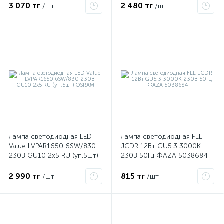
4690612031118
4690612031095
3 070 тг
2 480 тг
/шт
/шт
Лампа светодиодная LED
Лампа светодиодная FLL-
Value LVPAR1650 6SW/830
JCDR 12Вт GU5.3 3000К
230В GU10 2х5 RU (уп.5шт)
230В 50Гц ФАZА 5038684
OSRAM
2 990 тг
815 тг
/шт
/шт