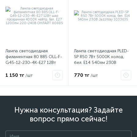
Лампа светодиодная
Лампа светодиодная PLED-
филаментная 80 885 OLL-F-
SP R50 7Вт 5000К холод.
G45-12-230-4K-E27 12Вт
бел. E14 540лм 230В
шар прозрачная 4000К
JazzWay 1033635
нейтр. бел. E27 1200лм
1 150 тг
770 тг
/шт
/шт
220-240В ОНЛАЙТ 80885
Нужна консультация? Задайте
вопрос прямо сейчас!